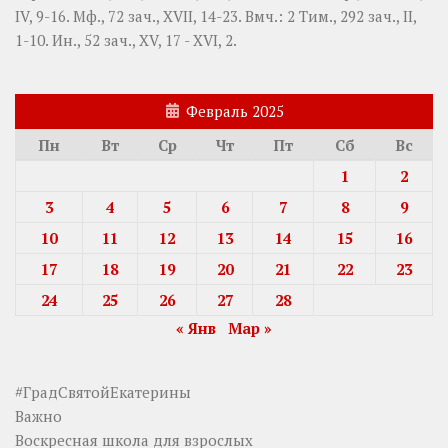
IV, 9-16.
Мф., 72 зач., XVII, 14-23.
Вмч.:
2 Тим., 292 зач., II,
1-10.
Ин., 52 зач., XV, 17 - XVI, 2.
Февраль 2025
Пн
Вт
Ср
Чт
Пт
Сб
Вс
1
2
3
4
5
6
7
8
9
10
11
12
13
14
15
16
17
18
19
20
21
22
23
24
25
26
27
28
« Янв
Мар »
#ГрадСвятойЕкатерины
Важно
Воскресная школа для взрослых