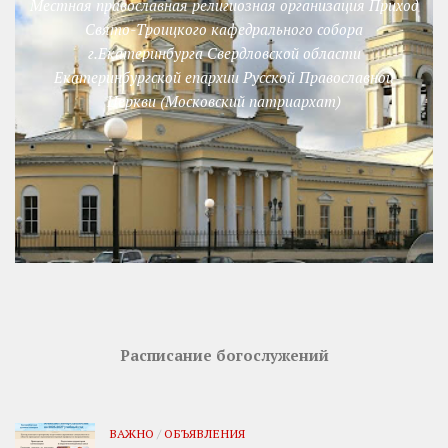
Местная православная религиозная организация Приход
Свято-Троицкого кафедрального собора
г.Екатеринбурга Свердловской области
Екатеринбургской епархии Русской Православной
Церкви (Московский патриархат)
Расписание богослужений
ВАЖНО
/
ОБЪЯВЛЕНИЯ