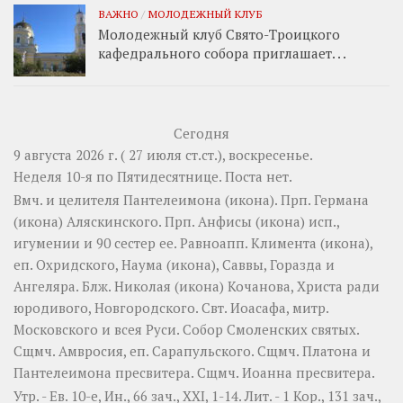
ВАЖНО
/
МОЛОДЕЖНЫЙ КЛУБ
Молодежный клуб Свято-Троицкого
кафедрального собора приглашает. . .
Сегодня
9 августа 2026 г. ( 27 июля ст.ст.), воскресенье.
Неделя 10-я по Пятидесятнице.
Поста нет.
Вмч. и целителя
Пантелеимона
(
икона
). Прп.
Германа
(
икона
) Аляскинского. Прп.
Анфисы
(
икона
) исп.,
игумении и 90 сестер ее. Равноапп.
Климента
(
икона
),
еп. Охридского,
Наума
(
икона
),
Саввы
,
Горазда
и
Ангеляра
. Блж.
Николая
(
икона
) Кочанова, Христа ради
юродивого, Новгородского. Свт.
Иоасафа
, митр.
Московского и всея Руси.
Собор Смоленских святых
.
Сщмч.
Амвросия
, еп. Сарапульского. Сщмч.
Платона
и
Пантелеимона
пресвитера. Сщмч.
Иоанна
пресвитера.
Утр. - Ев. 10-е,
Ин., 66 зач., XXI, 1-14.
Лит. -
1 Кор., 131 зач.,