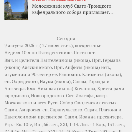
Молодежный клуб Свято-Троицкого
кафедрального собора приглашает. . .
Сегодня
9 августа 2026 г. ( 27 июля ст.ст.), воскресенье.
Неделя 10-я по Пятидесятнице.
Поста нет.
Вмч. и целителя
Пантелеимона
(
икона
). Прп.
Германа
(
икона
) Аляскинского. Прп.
Анфисы
(
икона
) исп.,
игумении и 90 сестер ее. Равноапп.
Климента
(
икона
),
еп. Охридского,
Наума
(
икона
),
Саввы
,
Горазда
и
Ангеляра
. Блж.
Николая
(
икона
) Кочанова, Христа ради
юродивого, Новгородского. Свт.
Иоасафа
, митр.
Московского и всея Руси.
Собор Смоленских святых
.
Сщмч.
Амвросия
, еп. Сарапульского. Сщмч.
Платона
и
Пантелеимона
пресвитера. Сщмч.
Иоанна
пресвитера.
Утр. - Ев. 10-е,
Ин., 66 зач., XXI, 1-14.
Лит. -
1 Кор., 131 зач.,
IV, 9-16.
Мф., 72 зач., XVII, 14-23.
Вмч.:
2 Тим., 292 зач., II,