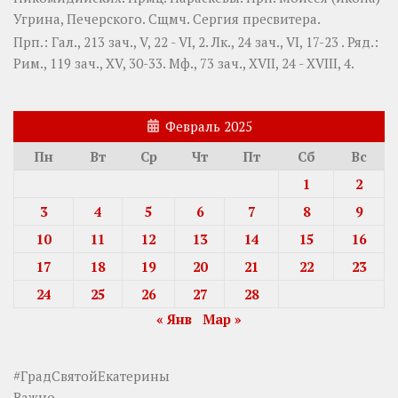
Угрина, Печерского. Сщмч.
Сергия
пресвитера.
Прп.:
Гал., 213 зач., V, 22 - VI, 2.
Лк., 24 зач., VI, 17-23
. Ряд.:
Рим., 119 зач., XV, 30-33.
Мф., 73 зач., XVII, 24 - XVIII, 4.
Февраль 2025
Пн
Вт
Ср
Чт
Пт
Сб
Вс
1
2
3
4
5
6
7
8
9
10
11
12
13
14
15
16
17
18
19
20
21
22
23
24
25
26
27
28
« Янв
Мар »
#ГрадСвятойЕкатерины
Важно