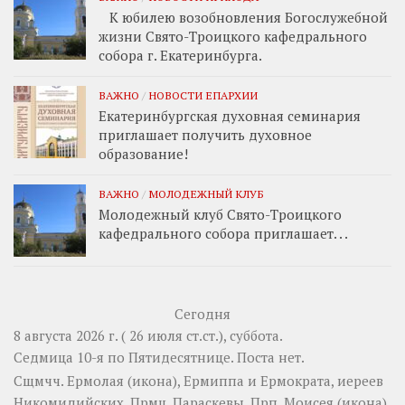
К юбилею возобновления Богослужебной
жизни Свято-Троицкого кафедрального
собора г. Екатеринбурга.
ВАЖНО
/
НОВОСТИ ЕПАРХИИ
Екатеринбургская духовная семинария
приглашает получить духовное
образование!
ВАЖНО
/
МОЛОДЕЖНЫЙ КЛУБ
Молодежный клуб Свято-Троицкого
кафедрального собора приглашает. . .
Сегодня
8 августа 2026 г. ( 26 июля ст.ст.), суббота.
Седмица 10-я по Пятидесятнице.
Поста нет.
Сщмчч.
Ермолая
(
икона
),
Ермиппа
и
Ермократа
, иереев
Никомидийских. Прмц.
Параскевы
. Прп.
Моисея
(
икона
)