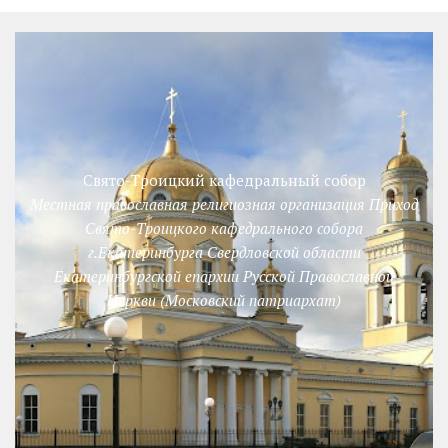
Свято-Троицкий кафедральный собор
Местная православная религиозная организация Приход
Свято-Троицкого кафедрального собора
г.Екатеринбурга Свердловской области
Екатеринбургской епархии Русской Православной
Церкви (Московский патриархат)