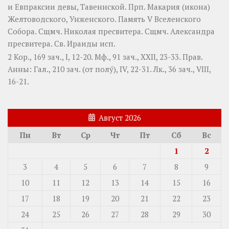
и
Евпраксии
девы, Тавеннской. Прп.
Макария
(
икона
)
Желтоводского, Унженского. Память
V Вселенского
Собора
. Сщмч.
Николая
пресвитера. Сщмч.
Александра
пресвитера. Св.
Ираиды
исп.
2 Кор., 169 зач., I, 12-20.
Мф., 91 зач., XXII, 23-33.
Прав.
Анны:
Гал., 210 зач. (от полу́), IV, 22-31.
Лк., 36 зач., VIII,
16-21.
Август 2026
Пн
Вт
Ср
Чт
Пт
Сб
Вс
1
2
3
4
5
6
7
8
9
10
11
12
13
14
15
16
17
18
19
20
21
22
23
24
25
26
27
28
29
30