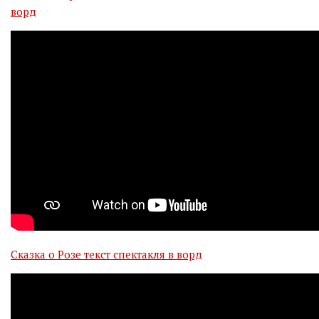
ворд
Сказка о Розе текст спектакля в ворд