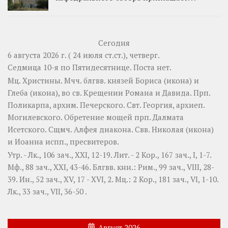
Сегодня
6 августа 2026 г. ( 24 июля ст.ст.), четверг.
Седмица 10-я по Пятидесятнице.
Поста нет.
Мц.
Христины
. Мчч. блгвв. князей
Бориса
(
икона
) и
Глеба
(
икона
), во св. Крещении Романа и Давида. Прп.
Поликарпа
, архим. Печерского. Свт.
Георгия
, архиеп.
Могилевского. Обретение мощей прп.
Далмата
Исетского. Сщмч.
Алфея
диакона. Свв.
Николая
(
икона
)
и
Иоанна
испп., пресвитеров.
Утр. -
Лк., 106 зач., XXI, 12-19.
Лит. -
2 Кор., 167 зач., I, 1-7.
Мф., 88 зач., XXI, 43-46.
Блгвв. кнн.:
Рим., 99 зач., VIII, 28-
39.
Ин., 52 зач., XV, 17 - XVI, 2.
Мц.:
2 Кор., 181 зач., VI, 1-10.
Лк., 33 зач., VII, 36-50
.
Август 2026