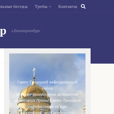
ельные беседы
Требы
Контакты
ор
г.Екатеринбург
Свято-Троицкий кафедральный
собор
Местная православная религиозная
организация Приход Свято-Троицкого
кафедрального собора
г.Екатеринбурга Свердловской