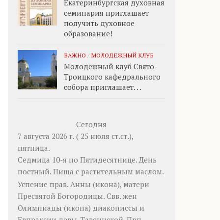
Екатеринбургская духовная
семинария приглашает
получить духовное
образование!
ВАЖНО
/
МОЛОДЕЖНЫЙ КЛУБ
Молодежный клуб Свято-
Троицкого кафедрального
собора приглашает. . .
Сегодня
7 августа 2026 г. ( 25 июля ст.ст.),
пятница.
Седмица 10-я по Пятидесятнице. День
постный.
Пища с растительным маслом.
Успение прав.
Анны
(
икона
), матери
Пресвятой Богородицы. Свв. жен
Олимпиады
(
икона
) диакониссы и
Евпраксии
девы, Тавеннской. Прп.