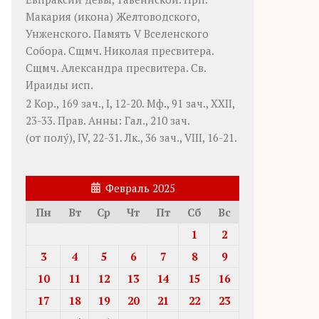
Макария
(
икона
) Желтоводского,
Унженского. Память
V Вселенского
Собора
. Сщмч.
Николая
пресвитера.
Сщмч.
Александра
пресвитера. Св.
Ираиды
исп.
2 Кор., 169 зач., I, 12-20.
Мф., 91 зач., XXII,
23-33.
Прав. Анны:
Гал., 210 зач.
(от полу́), IV, 22-31.
Лк., 36 зач., VIII, 16-21.
Февраль 2025
Пн
Вт
Ср
Чт
Пт
Сб
Вс
1
2
3
4
5
6
7
8
9
10
11
12
13
14
15
16
17
18
19
20
21
22
23