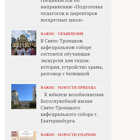
специалистов по
направлению «Подготовка
педагогов и директоров
воскресных школ»
ВАЖНО
/
ОБЪЯВЛЕНИЯ
В Свято-Троицком
кафедральном соборе
состоится обучающая
экскурсия для гидов:
история, устройство храма,
разговор с батюшкой
ВАЖНО
/
НОВОСТИ ПРИХОДА
К юбилею возобновления
Богослужебной жизни
Свято-Троицкого
кафедрального собора г.
Екатеринбурга.
ВАЖНО
/
НОВОСТИ ЕПАРХИИ