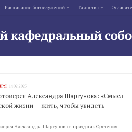
Расписание богослужений
Таинства
Огласит
й кафедральный соб
ЫРЯ
14.02.2025
отоиерея Александра Шаргунова: «Смысл
ской жизни — жить, чтобы увидеть
иерея Александра Шаргунова в праздник Сретения