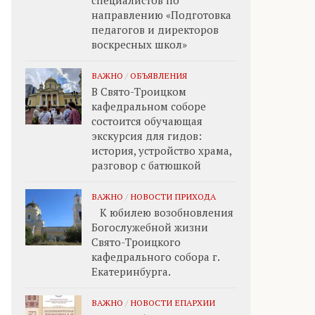
специалистов по
направлению «Подготовка
педагогов и директоров
воскресных школ»
ВАЖНО
/
ОБЪЯВЛЕНИЯ
В Свято-Троицком
кафедральном соборе
состоится обучающая
экскурсия для гидов:
история, устройство храма,
разговор с батюшкой
ВАЖНО
/
НОВОСТИ ПРИХОДА
К юбилею возобновления
Богослужебной жизни
Свято-Троицкого
кафедрального собора г.
Екатеринбурга.
ВАЖНО
/
НОВОСТИ ЕПАРХИИ