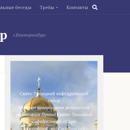
ельные беседы
Требы
Контакты
ор
г.Екатеринбург
Свято-Троицкий кафедральный
собор
Местная православная религиозная
организация Приход Свято-Троицкого
кафедрального собора
г.Екатеринбурга Свердловской