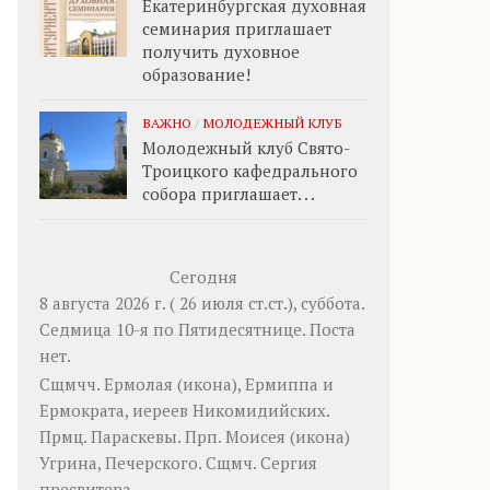
Екатеринбургская духовная
семинария приглашает
получить духовное
образование!
ВАЖНО
/
МОЛОДЕЖНЫЙ КЛУБ
Молодежный клуб Свято-
Троицкого кафедрального
собора приглашает. . .
Сегодня
8 августа 2026 г. ( 26 июля ст.ст.), суббота.
Седмица 10-я по Пятидесятнице.
Поста
нет.
Сщмчч.
Ермолая
(
икона
),
Ермиппа
и
Ермократа
, иереев Никомидийских.
Прмц.
Параскевы
. Прп.
Моисея
(
икона
)
Угрина, Печерского. Сщмч.
Сергия
пресвитера.