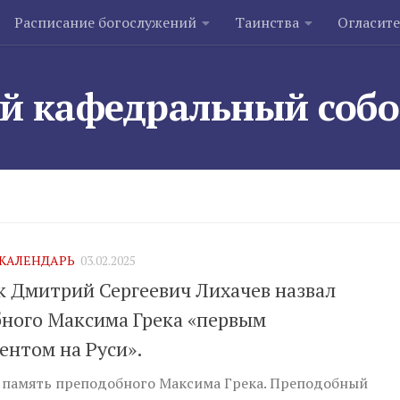
Расписание богослужений
Таинства
Огласит
й кафедральный соб
КАЛЕНДАРЬ
03.02.2025
 Дмитрий Сергеевич Лихачев назвал
ного Максима Грека «первым
ентом на Руси».
— память преподобного Максима Грека. Преподобный