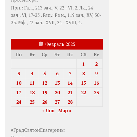
Прп.:
Гал., 213 зач., V, 22 - VI, 2.
Лк., 24
зач., VI, 17-23
. Ряд.:
Рим., 119 зач., XV, 30-
33.
Мф., 73 зач., XVII, 24 - XVIII, 4.
Февраль 2025
Пн
Вт
Ср
Чт
Пт
Сб
Вс
1
2
3
4
5
6
7
8
9
10
11
12
13
14
15
16
17
18
19
20
21
22
23
24
25
26
27
28
« Янв
Мар »
#ГрадСвятойЕкатерины