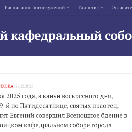
Расписание богослужений
Таинства
Огласит
й кафедральный соб
ИХОДА
27.12.2025
я 2025 года, в канун воскресного дня,
9-й по Пятидесятнице, святых праотец,
ит Евгений совершил Всенощное бдение в
оицком кафедральном соборе города