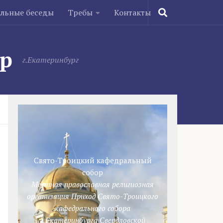
ельные беседы
Требы
Контакты
ор
г.Екатеринбург
Свято-Троицкий кафедральный
собор
Местная православная религиозная
организация Приход Свято-Троицкого
кафедрального собора
г.Екатеринбурга Свердловской