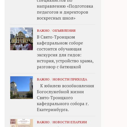
специалистов по
направлению «Подготовка
педагогов и директоров
воскресных школ»
ВАЖНО
/
ОБЪЯВЛЕНИЯ
В Свято-Троицком
кафедральном соборе
состоится обучающая
экскурсия для гидов:
история, устройство храма,
разговор с батюшкой
ВАЖНО
/
НОВОСТИ ПРИХОДА
К юбилею возобновления
Богослужебной жизни
Свято-Троицкого
кафедрального собора г.
Екатеринбурга.
ВАЖНО
/
НОВОСТИ ЕПАРХИИ