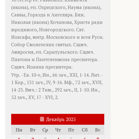
(
икона
), еп. Охридского,
Наума
(
икона
),
Саввы
,
Горазда
и
Ангеляра
. Блж.
Николая
(
икона
) Кочанова, Христа ради
юродивого, Новгородского. Свт.
Иоасафа
, митр. Московского и всея Руси.
Собор Смоленских святых
. Сщмч.
Амвросия
, еп. Сарапульского. Сщмч.
Платона
и
Пантелеимона
пресвитера.
Сщмч.
Иоанна
пресвитера.
Утр. - Ев. 10-е,
Ин., 66 зач., XXI, 1-14.
Лит. -
1 Кор., 131 зач., IV, 9-16.
Мф., 72 зач., XVII,
14-23.
Вмч.:
2 Тим., 292 зач., II, 1-10.
Ин.,
52 зач., XV, 17 - XVI, 2.
Декабрь 2025
Пн
Вт
Ср
Чт
Пт
Сб
Вс