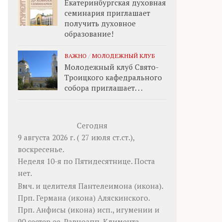
Екатеринбургская духовная
семинария приглашает
получить духовное
образование!
ВАЖНО
/
МОЛОДЕЖНЫЙ КЛУБ
Молодежный клуб Свято-
Троицкого кафедрального
собора приглашает. . .
Сегодня
9 августа 2026 г. ( 27 июля ст.ст.),
воскресенье.
Неделя 10-я по Пятидесятнице.
Поста
нет.
Вмч. и целителя
Пантелеимона
(
икона
).
Прп.
Германа
(
икона
) Аляскинского.
Прп.
Анфисы
(
икона
) исп., игумении и
90 сестер ее. Равноапп.
Климента