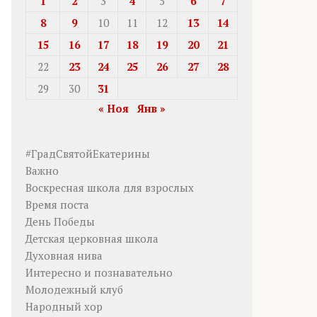
1
2
3
4
5
6
7
8
9
10
11
12
13
14
15
16
17
18
19
20
21
22
23
24
25
26
27
28
29
30
31
« Ноя
Янв »
#ГрадСвятойЕкатерины
Важно
Воскресная школа для взрослых
Время поста
День Победы
Детская церковная школа
Духовная нива
Интересно и познавательно
Молодежный клуб
Народный хор