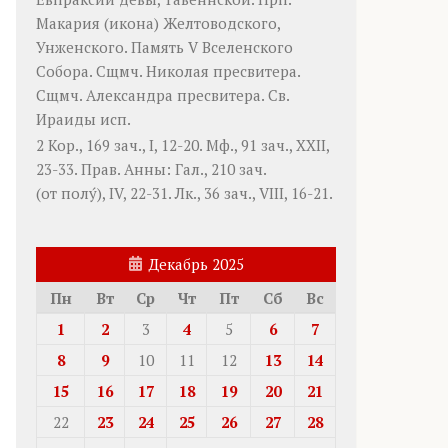
Макария
(
икона
) Желтоводского,
Унженского. Память
V Вселенского
Собора
. Сщмч.
Николая
пресвитера.
Сщмч.
Александра
пресвитера. Св.
Ираиды
исп.
2 Кор., 169 зач., I, 12-20.
Мф., 91 зач., XXII,
23-33.
Прав. Анны:
Гал., 210 зач.
(от полу́), IV, 22-31.
Лк., 36 зач., VIII, 16-21.
Декабрь 2025
Пн
Вт
Ср
Чт
Пт
Сб
Вс
1
2
3
4
5
6
7
8
9
10
11
12
13
14
15
16
17
18
19
20
21
22
23
24
25
26
27
28