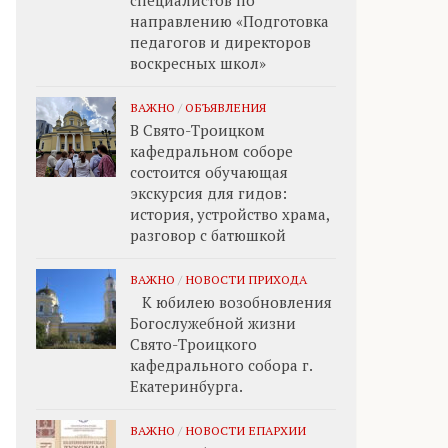
специалистов по
направлению «Подготовка
педагогов и директоров
воскресных школ»
ВАЖНО
/
ОБЪЯВЛЕНИЯ
В Свято-Троицком
кафедральном соборе
состоится обучающая
экскурсия для гидов:
история, устройство храма,
разговор с батюшкой
ВАЖНО
/
НОВОСТИ ПРИХОДА
К юбилею возобновления
Богослужебной жизни
Свято-Троицкого
кафедрального собора г.
Екатеринбурга.
ВАЖНО
/
НОВОСТИ ЕПАРХИИ