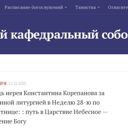
Расписание богослужений
Таинства
Огласит
й кафедральный соб
ЫРЯ
21.12.2025
ь иерея Константина Корепанова за
нной литургией в Неделю 28-ю по
тнице: : путь в Царствие Небесное —
ение Богу