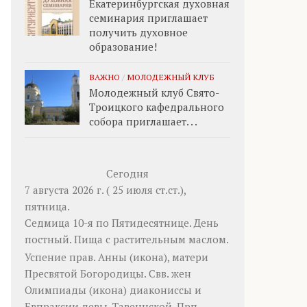
Екатеринбургская духовная
семинария приглашает
получить духовное
образование!
ВАЖНО
/
МОЛОДЕЖНЫЙ КЛУБ
Молодежный клуб Свято-
Троицкого кафедрального
собора приглашает. . .
Сегодня
7 августа 2026 г. ( 25 июля ст.ст.),
пятница.
Седмица 10-я по Пятидесятнице. День
постный.
Пища с растительным маслом.
Успение прав.
Анны
(
икона
), матери
Пресвятой Богородицы. Свв. жен
Олимпиады
(
икона
) диакониссы и
Евпраксии
девы, Тавеннской. Прп.