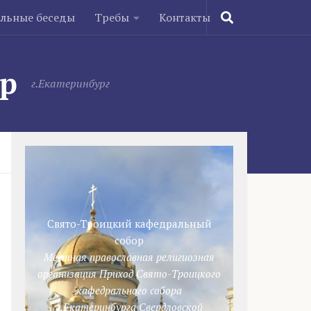
ельные беседы
Требы
Контакты
ор
г.Екатеринбург
Свято-Троицкий кафедральный
собор
Местная православная религиозная
организация Приход Свято-Троицкого
кафедрального собора
г.Екатеринбурга Свердловской