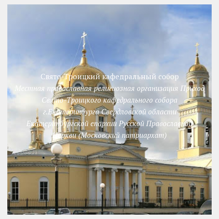
Свято-Троицкий кафедральный собор
Местная православная религиозная организация Приход
Свято-Троицкого кафедрального собора
г.Екатеринбурга Свердловской области
Екатеринбургской епархии Русской Православной
Церкви (Московский патриархат)