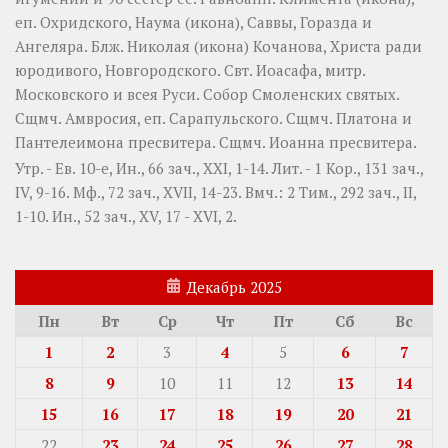
еп. Охридского,
Наума
(
икона
),
Саввы
,
Горазда
и
Ангеляра
. Блж.
Николая
(
икона
) Кочанова, Христа ради
юродивого, Новгородского. Свт.
Иоасафа
, митр.
Московского и всея Руси.
Собор Смоленских святых
.
Сщмч.
Амвросия
, еп. Сарапульского. Сщмч.
Платона
и
Пантелеимона
пресвитера. Сщмч.
Иоанна
пресвитера.
Утр. - Ев. 10-е,
Ин., 66 зач., XXI, 1-14.
Лит. -
1 Кор., 131 зач.,
IV, 9-16.
Мф., 72 зач., XVII, 14-23.
Вмч.:
2 Тим., 292 зач., II,
1-10.
Ин., 52 зач., XV, 17 - XVI, 2.
Декабрь 2025
Пн
Вт
Ср
Чт
Пт
Сб
Вс
1
2
3
4
5
6
7
8
9
10
11
12
13
14
15
16
17
18
19
20
21
22
23
24
25
26
27
28