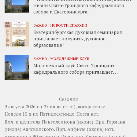
жизни Свято-Троицкого кафедрального
собора г. Екатеринбурга.
ВАЖНО
/
НОВОСТИ ЕПАРХИИ
Екатеринбургская духовная семинария
приглашает получить духовное
образование!
ВАЖНО
/
МОЛОДЕЖНЫЙ КЛУБ
Молодежный клуб Свято-Троицкого
кафедрального собора приглашает. . .
Сегодня
9 августа 2026 г. ( 27 июля ст.ст.), воскресенье.
Неделя 10-я по Пятидесятнице.
Поста нет.
Вмч. и целителя
Пантелеимона
(
икона
). Прп.
Германа
(
икона
) Аляскинского. Прп.
Анфисы
(
икона
) исп.,
игумении и 90 сестер ее. Равноапп.
Климента
(
икона
),