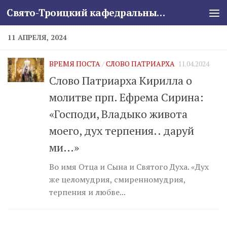
Свято-Троицкий кафедральный собор
Skip to content
11 АПРЕЛЯ, 2024
ВРЕМЯ ПОСТА
/
СЛОВО ПАТРИАРХА
11.04.2024
Слово Патриарха Кирилла о
молитве прп. Ефрема Сирина:
«Господи, Владыко живота
моего, дух терпения.. даруй
ми…»
Во имя Отца и Сына и Святого Духа. «Дух
же целомудрия, смиренномудрия,
терпения и любве...