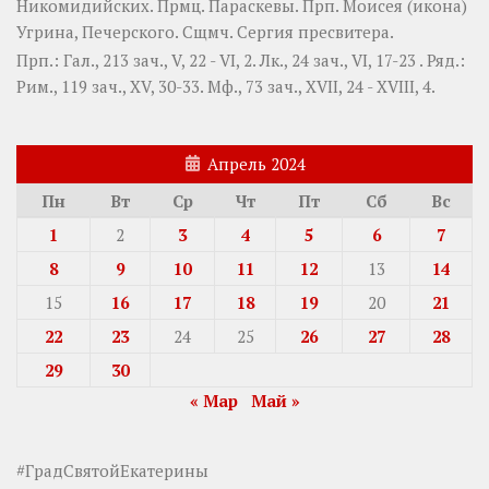
Никомидийских. Прмц.
Параскевы
. Прп.
Моисея
(
икона
)
Угрина, Печерского. Сщмч.
Сергия
пресвитера.
Прп.:
Гал., 213 зач., V, 22 - VI, 2.
Лк., 24 зач., VI, 17-23
. Ряд.:
Рим., 119 зач., XV, 30-33.
Мф., 73 зач., XVII, 24 - XVIII, 4.
Апрель 2024
Пн
Вт
Ср
Чт
Пт
Сб
Вс
1
2
3
4
5
6
7
8
9
10
11
12
13
14
15
16
17
18
19
20
21
22
23
24
25
26
27
28
29
30
« Мар
Май »
#ГрадСвятойЕкатерины