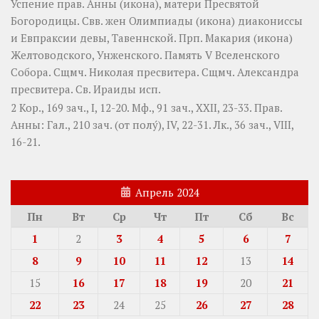
Успение прав.
Анны
(
икона
), матери Пресвятой
Богородицы. Свв. жен
Олимпиады
(
икона
) диакониссы
и
Евпраксии
девы, Тавеннской. Прп.
Макария
(
икона
)
Желтоводского, Унженского. Память
V Вселенского
Собора
. Сщмч.
Николая
пресвитера. Сщмч.
Александра
пресвитера. Св.
Ираиды
исп.
2 Кор., 169 зач., I, 12-20.
Мф., 91 зач., XXII, 23-33.
Прав.
Анны:
Гал., 210 зач. (от полу́), IV, 22-31.
Лк., 36 зач., VIII,
16-21.
Апрель 2024
Пн
Вт
Ср
Чт
Пт
Сб
Вс
1
2
3
4
5
6
7
8
9
10
11
12
13
14
15
16
17
18
19
20
21
22
23
24
25
26
27
28