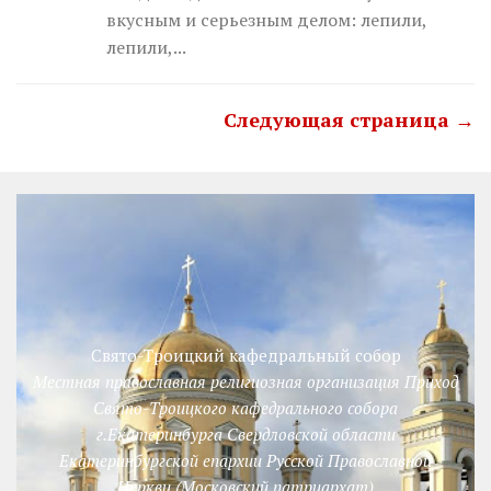
вкусным и серьезным делом: лепили,
лепили,...
Следующая страница →
Свято-Троицкий кафедральный собор
Местная православная религиозная организация Приход
Свято-Троицкого кафедрального собора
г.Екатеринбурга Свердловской области
Екатеринбургской епархии Русской Православной
Церкви (Московский патриархат)