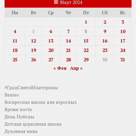
Март 2024
Пн
Вт
Ср
Чт
Пт
Сб
Вс
1
2
3
4
5
6
7
8
9
10
11
12
13
14
15
16
17
18
19
20
21
22
23
24
25
26
27
28
29
30
31
« Фев
Апр »
#ГрадСвятойЕкатерины
Важно
Воскресная школа для взрослых
Время поста
День Победы
Детская церковная школа
Духовная нива