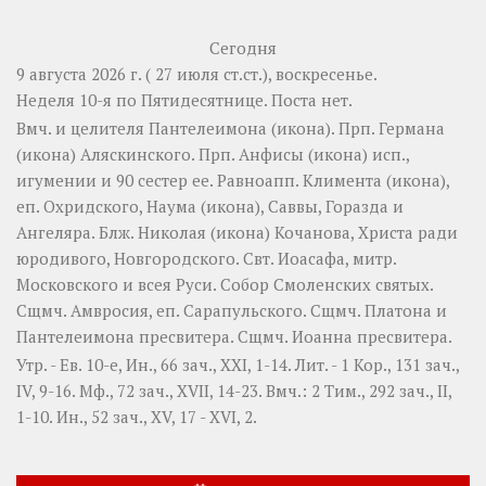
Сегодня
9 августа 2026 г. ( 27 июля ст.ст.), воскресенье.
Неделя 10-я по Пятидесятнице.
Поста нет.
Вмч. и целителя
Пантелеимона
(
икона
). Прп.
Германа
(
икона
) Аляскинского. Прп.
Анфисы
(
икона
) исп.,
игумении и 90 сестер ее. Равноапп.
Климента
(
икона
),
еп. Охридского,
Наума
(
икона
),
Саввы
,
Горазда
и
Ангеляра
. Блж.
Николая
(
икона
) Кочанова, Христа ради
юродивого, Новгородского. Свт.
Иоасафа
, митр.
Московского и всея Руси.
Собор Смоленских святых
.
Сщмч.
Амвросия
, еп. Сарапульского. Сщмч.
Платона
и
Пантелеимона
пресвитера. Сщмч.
Иоанна
пресвитера.
Утр. - Ев. 10-е,
Ин., 66 зач., XXI, 1-14.
Лит. -
1 Кор., 131 зач.,
IV, 9-16.
Мф., 72 зач., XVII, 14-23.
Вмч.:
2 Тим., 292 зач., II,
1-10.
Ин., 52 зач., XV, 17 - XVI, 2.