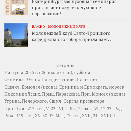
Екатеринбургская духовная семинария
приглашает получить духовное
образование!
ВАЖНО
/
МОЛОДЕЖНЫЙ КЛУБ
Молодежный клуб Свято-Троицкого
кафедрального собора приглашает. . .
Сегодня
8 августа 2026 г. ( 26 июля ст.ст.), суббота.
Седмица 10-я по Пятидесятнице.
Поста нет.
Сщмчч.
Ермолая
(
икона
),
Ермиппа
и
Ермократа
, иереев
Никомидийских. Прмц.
Параскевы
. Прп.
Моисея
(
икона
)
Угрина, Печерского. Сщмч.
Сергия
пресвитера.
Прп.:
Гал., 213 зач., V, 22 - VI, 2.
Лк., 24 зач., VI, 17-23
. Ряд.:
Рим., 119 зач., XV, 30-33.
Мф., 73 зач., XVII, 24 - XVIII, 4.