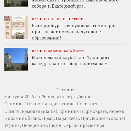
собора г. Екатеринбурга.
ВАЖНО
/
НОВОСТИ ЕПАРХИИ
Екатеринбургская духовная семинария
приглашает получить духовное
образование!
ВАЖНО
/
МОЛОДЕЖНЫЙ КЛУБ
Молодежный клуб Свято-Троицкого
кафедрального собора приглашает. . .
Сегодня
8 августа 2026 г. ( 26 июля ст.ст.), суббота.
Седмица 10-я по Пятидесятнице.
Поста нет.
Сщмчч.
Ермолая
(
икона
),
Ермиппа
и
Ермократа
, иереев
Никомидийских. Прмц.
Параскевы
. Прп.
Моисея
(
икона
)
Угрина, Печерского. Сщмч.
Сергия
пресвитера.