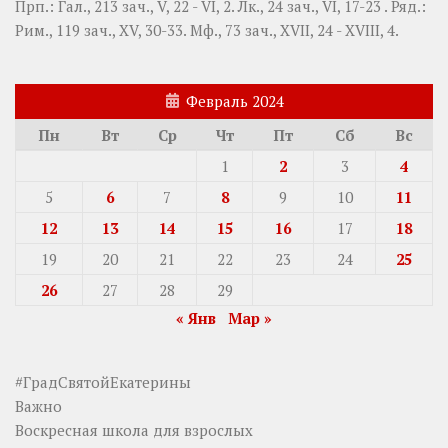
Прп.:
Гал., 213 зач., V, 22 - VI, 2.
Лк., 24 зач., VI, 17-23
. Ряд.:
Рим., 119 зач., XV, 30-33.
Мф., 73 зач., XVII, 24 - XVIII, 4.
Февраль 2024
Пн
Вт
Ср
Чт
Пт
Сб
Вс
1
2
3
4
5
6
7
8
9
10
11
12
13
14
15
16
17
18
19
20
21
22
23
24
25
26
27
28
29
« Янв
Мар »
#ГрадСвятойЕкатерины
Важно
Воскресная школа для взрослых