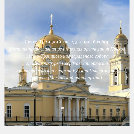
Свято-Троицкий кафедральный собор
Местная православная религиозная организация Приход
Свято-Троицкого кафедрального собора
г.Екатеринбурга Свердловской области
Екатеринбургской епархии Русской Православной
Церкви (Московский патриархат)