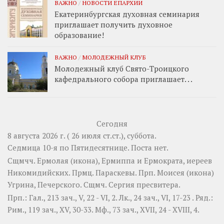
ВАЖНО
/
НОВОСТИ ЕПАРХИИ
Екатеринбургская духовная семинария
приглашает получить духовное
образование!
ВАЖНО
/
МОЛОДЕЖНЫЙ КЛУБ
Молодежный клуб Свято-Троицкого
кафедрального собора приглашает. . .
Сегодня
8 августа 2026 г. ( 26 июля ст.ст.), суббота.
Седмица 10-я по Пятидесятнице.
Поста нет.
Сщмчч.
Ермолая
(
икона
),
Ермиппа
и
Ермократа
, иереев
Никомидийских. Прмц.
Параскевы
. Прп.
Моисея
(
икона
)
Угрина, Печерского. Сщмч.
Сергия
пресвитера.
Прп.:
Гал., 213 зач., V, 22 - VI, 2.
Лк., 24 зач., VI, 17-23
. Ряд.:
Рим., 119 зач., XV, 30-33.
Мф., 73 зач., XVII, 24 - XVIII, 4.