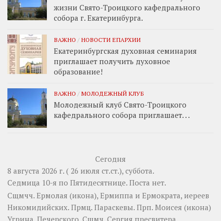
жизни Свято-Троицкого кафедрального
собора г. Екатеринбурга.
ВАЖНО
/
НОВОСТИ ЕПАРХИИ
Екатеринбургская духовная семинария
приглашает получить духовное
образование!
ВАЖНО
/
МОЛОДЕЖНЫЙ КЛУБ
Молодежный клуб Свято-Троицкого
кафедрального собора приглашает. . .
Сегодня
8 августа 2026 г. ( 26 июля ст.ст.), суббота.
Седмица 10-я по Пятидесятнице.
Поста нет.
Сщмчч.
Ермолая
(
икона
),
Ермиппа
и
Ермократа
, иереев
Никомидийских. Прмц.
Параскевы
. Прп.
Моисея
(
икона
)
Угрина, Печерского. Сщмч.
Сергия
пресвитера.