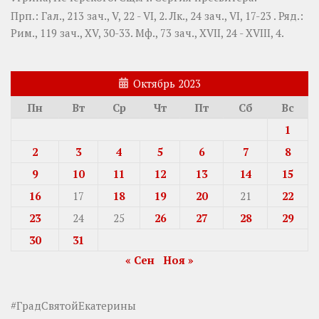
Прп.:
Гал., 213 зач., V, 22 - VI, 2.
Лк., 24 зач., VI, 17-23
. Ряд.:
Рим., 119 зач., XV, 30-33.
Мф., 73 зач., XVII, 24 - XVIII, 4.
Октябрь 2023
Пн
Вт
Ср
Чт
Пт
Сб
Вс
1
2
3
4
5
6
7
8
9
10
11
12
13
14
15
16
17
18
19
20
21
22
23
24
25
26
27
28
29
30
31
« Сен
Ноя »
#ГрадСвятойЕкатерины