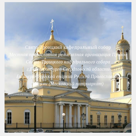
Свято-Троицкий кафедральный собор
Местная православная религиозная организация Приход
Свято-Троицкого кафедрального собора
г.Екатеринбурга Свердловской области
Екатеринбургской епархии Русской Православной
Церкви (Московский патриархат)