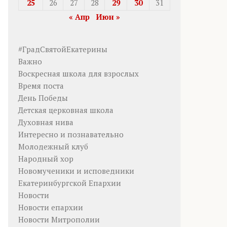
25
26
27
28
29
30
31
« Апр
Июн »
#ГрадСвятойЕкатерины
Важно
Воскресная школа для взрослых
Время поста
День Победы
Детская церковная школа
Духовная нива
Интересно и познавательно
Молодежный клуб
Народный хор
Новомученики и исповедники
Екатеринбургской Епархии
Новости
Новости епархии
Новости Митрополии