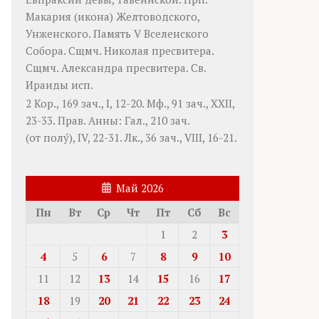
Макария
(
икона
) Желтоводского,
Унженского. Память
V Вселенского
Собора
. Сщмч.
Николая
пресвитера.
Сщмч.
Александра
пресвитера. Св.
Ираиды
исп.
2 Кор., 169 зач., I, 12-20.
Мф., 91 зач., XXII,
23-33.
Прав. Анны:
Гал., 210 зач.
(от полу́), IV, 22-31.
Лк., 36 зач., VIII, 16-21.
Май 2026
Пн
Вт
Ср
Чт
Пт
Сб
Вс
1
2
3
4
5
6
7
8
9
10
11
12
13
14
15
16
17
18
19
20
21
22
23
24