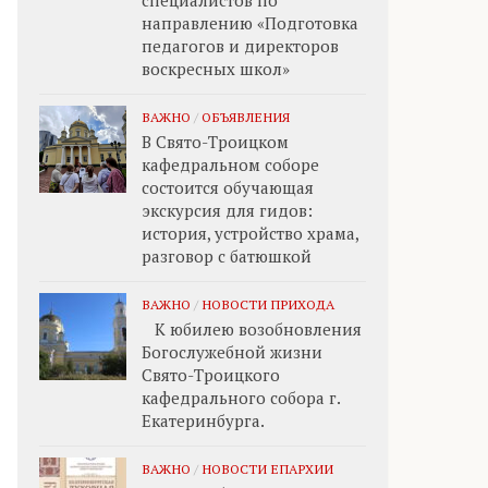
специалистов по
направлению «Подготовка
педагогов и директоров
воскресных школ»
ВАЖНО
/
ОБЪЯВЛЕНИЯ
В Свято-Троицком
кафедральном соборе
состоится обучающая
экскурсия для гидов:
история, устройство храма,
разговор с батюшкой
ВАЖНО
/
НОВОСТИ ПРИХОДА
К юбилею возобновления
Богослужебной жизни
Свято-Троицкого
кафедрального собора г.
Екатеринбурга.
ВАЖНО
/
НОВОСТИ ЕПАРХИИ