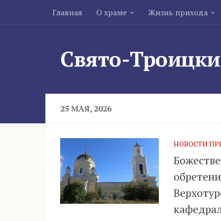
Главная
О храме
Жизнь прихода
Skip to content
Свято-Троицки
25 МАЯ, 2026
НОВОСТИ ПР
Божестве
обретени
Верхотур
кафедрал