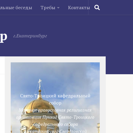
ельные беседы
Требы
Контакты
ор
г.Екатеринбург
Свято-Троицкий кафедральный
собор
Местная православная религиозная
организация Приход Свято-Троицкого
кафедрального собора
г.Екатеринбурга Свердловской