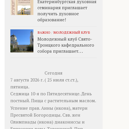
Екатеринбургская духовная
семинария приглашает
получить духовное
образование!
ВАЖНО
/
МОЛОДЕЖНЫЙ КЛУБ
Молодежный клуб Свято-
Троицкого кафедрального
собора приглашает. . .
Сегодня
7 августа 2026 г. ( 25 июля ст.ст.),
пятница.
Седмица 10-я по Пятидесятнице. День
постный.
Пища с растительным маслом.
Успение прав.
Анны
(
икона
), матери
Пресвятой Богородицы. Свв. жен
Олимпиады
(
икона
) диакониссы и
Евпраксии
девы, Тавеннской. Прп.