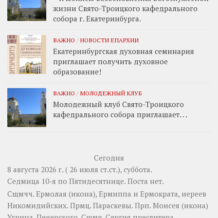
жизни Свято-Троицкого кафедрального
собора г. Екатеринбурга.
ВАЖНО
/
НОВОСТИ ЕПАРХИИ
Екатеринбургская духовная семинария
приглашает получить духовное
образование!
ВАЖНО
/
МОЛОДЕЖНЫЙ КЛУБ
Молодежный клуб Свято-Троицкого
кафедрального собора приглашает. . .
Сегодня
8 августа 2026 г. ( 26 июля ст.ст.), суббота.
Седмица 10-я по Пятидесятнице.
Поста нет.
Сщмчч.
Ермолая
(
икона
),
Ермиппа
и
Ермократа
, иереев
Никомидийских. Прмц.
Параскевы
. Прп.
Моисея
(
икона
)
Угрина, Печерского. Сщмч.
Сергия
пресвитера.