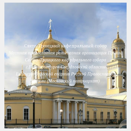
Свято-Троицкий кафедральный собор
Местная православная религиозная организация Приход
Свято-Троицкого кафедрального собора
г.Екатеринбурга Свердловской области
Екатеринбургской епархии Русской Православной
Церкви (Московский патриархат)