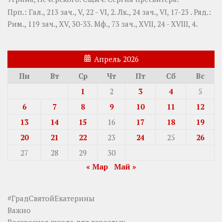
Прп.:
Гал., 213 зач., V, 22 - VI, 2.
Лк., 24 зач., VI, 17-23
. Ряд.:
Рим., 119 зач., XV, 30-33.
Мф., 73 зач., XVII, 24 - XVIII, 4.
Апрель 2026
Пн
Вт
Ср
Чт
Пт
Сб
Вс
1
2
3
4
5
6
7
8
9
10
11
12
13
14
15
16
17
18
19
20
21
22
23
24
25
26
27
28
29
30
« Мар
Май »
#ГрадСвятойЕкатерины
Важно
Воскресная школа для взрослых