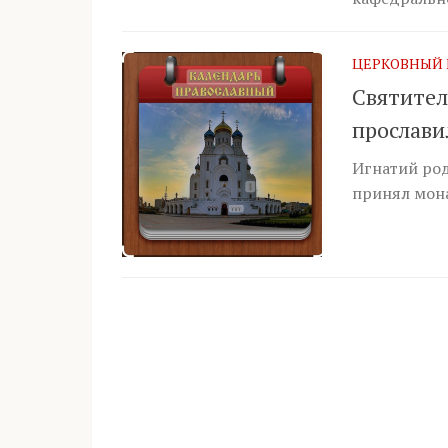
ЦЕРКОВНЫЙ 
Святител
прослави
Игнатий род
принял мона