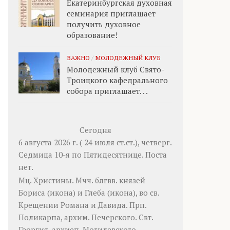
Екатеринбургская духовная
семинария приглашает
получить духовное
образование!
ВАЖНО
/
МОЛОДЕЖНЫЙ КЛУБ
Молодежный клуб Свято-
Троицкого кафедрального
собора приглашает. . .
Сегодня
6 августа 2026 г. ( 24 июля ст.ст.), четверг.
Седмица 10-я по Пятидесятнице.
Поста
нет.
Мц.
Христины
. Мчч. блгвв. князей
Бориса
(
икона
) и
Глеба
(
икона
), во св.
Крещении Романа и Давида. Прп.
Поликарпа
, архим. Печерского. Свт.
Георгия
, архиеп. Могилевского.