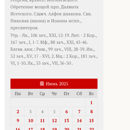
Обретение мощей прп.
Далмата
Исетского. Сщмч.
Алфея
диакона. Свв.
Николая
(
икона
) и
Иоанна
испп.,
пресвитеров.
Утр. -
Лк., 106 зач., XXI, 12-19.
Лит. -
2 Кор.,
167 зач., I, 1-7.
Мф., 88 зач., XXI, 43-46.
Блгвв. кнн.:
Рим., 99 зач., VIII, 28-39.
Ин.,
52 зач., XV, 17 - XVI, 2.
Мц.:
2 Кор., 181 зач.,
VI, 1-10.
Лк., 33 зач., VII, 36-50
.
Июнь 2025
Пн
Вт
Ср
Чт
Пт
Сб
Вс
1
2
3
4
5
6
7
8
9
10
11
12
13
14
15
16
17
18
19
20
21
22