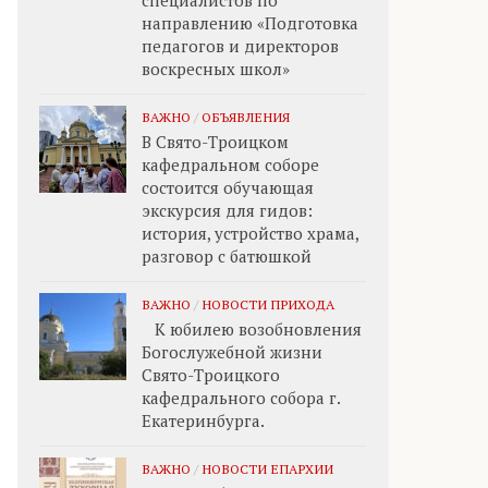
специалистов по
направлению «Подготовка
педагогов и директоров
воскресных школ»
ВАЖНО
/
ОБЪЯВЛЕНИЯ
В Свято-Троицком
кафедральном соборе
состоится обучающая
экскурсия для гидов:
история, устройство храма,
разговор с батюшкой
ВАЖНО
/
НОВОСТИ ПРИХОДА
К юбилею возобновления
Богослужебной жизни
Свято-Троицкого
кафедрального собора г.
Екатеринбурга.
ВАЖНО
/
НОВОСТИ ЕПАРХИИ