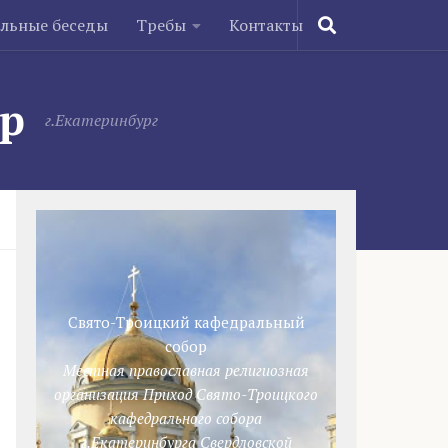
ельные беседы
Требы
Контакты
ор
г.Екатеринбург
Свято-Троицкий кафедральный
собор
Местная православная религиозная
организация Приход Свято-Троицкого
кафедрального собора
г.Екатеринбурга Свердловской