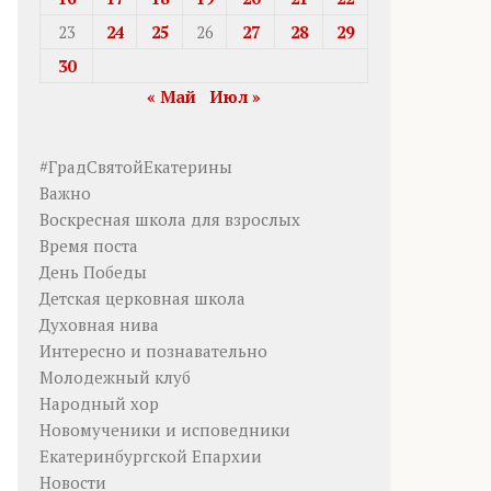
23
24
25
26
27
28
29
30
« Май
Июл »
#ГрадСвятойЕкатерины
Важно
Воскресная школа для взрослых
Время поста
День Победы
Детская церковная школа
Духовная нива
Интересно и познавательно
Молодежный клуб
Народный хор
Новомученики и исповедники
Екатеринбургской Епархии
Новости