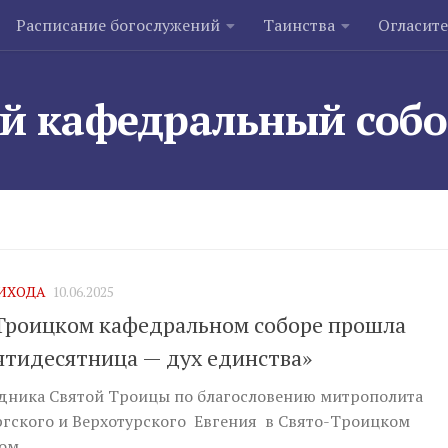
Расписание богослужений
Таинства
Огласит
й кафедральный соб
ИХОДА
10.06.2025
Троицком кафедральном соборе прошла
ятидесятница — дух единства»
здника Святой Троицы по благословению митрополита
гского и Верхотурского Евгения в Свято-Троицком
м...