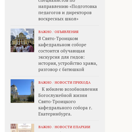
специалистов по
направлению «Подготовка
педагогов и директоров
воскресных школ»
ВАЖНО
/
ОБЪЯВЛЕНИЯ
В Свято-Троицком
кафедральном соборе
состоится обучающая
экскурсия для гидов:
история, устройство храма,
разговор с батюшкой
ВАЖНО
/
НОВОСТИ ПРИХОДА
К юбилею возобновления
Богослужебной жизни
Свято-Троицкого
кафедрального собора г.
Екатеринбурга.
ВАЖНО
/
НОВОСТИ ЕПАРХИИ