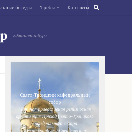
ельные беседы
Требы
Контакты
ор
г.Екатеринбург
Свято-Троицкий кафедральный
собор
Местная православная религиозная
организация Приход Свято-Троицкого
кафедрального собора
г.Екатеринбурга Свердловской