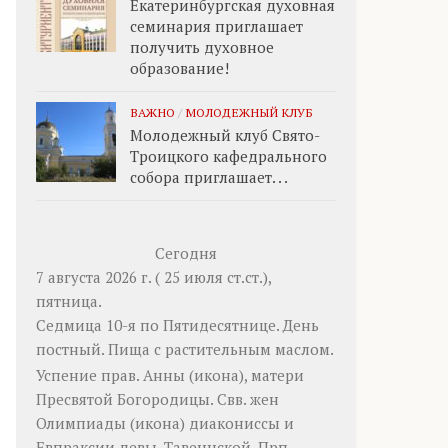
Екатеринбургская духовная
семинария приглашает
получить духовное
образование!
ВАЖНО
/
МОЛОДЕЖНЫЙ КЛУБ
Молодежный клуб Свято-
Троицкого кафедрального
собора приглашает. . .
Сегодня
7 августа 2026 г. ( 25 июля ст.ст.),
пятница.
Седмица 10-я по Пятидесятнице. День
постный.
Пища с растительным маслом.
Успение прав.
Анны
(
икона
), матери
Пресвятой Богородицы. Свв. жен
Олимпиады
(
икона
) диакониссы и
Евпраксии
девы, Тавеннской. Прп.