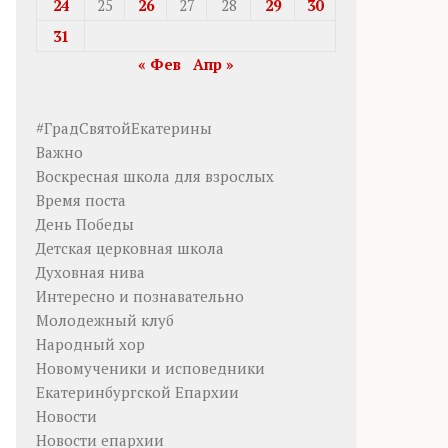
24
25
26
27
28
29
30
31
« Фев
Апр »
#ГрадСвятойЕкатерины
Важно
Воскресная школа для взрослых
Время поста
День Победы
Детская церковная школа
Духовная нива
Интересно и познавательно
Молодежный клуб
Народный хор
Новомученики и исповедники
Екатеринбургской Епархии
Новости
Новости епархии