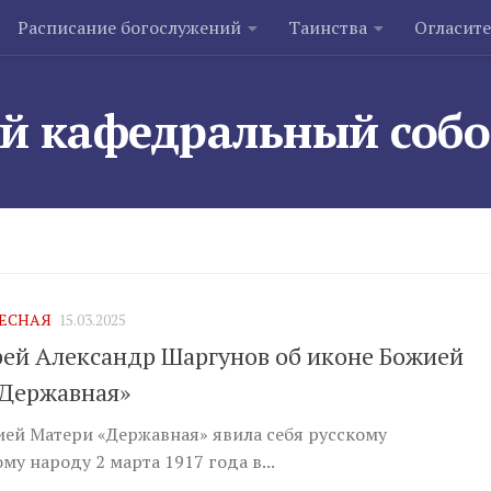
Расписание богослужений
Таинства
Огласит
й кафедральный соб
ЕСНАЯ
15.03.2025
ей Александр Шаргунов об иконе Божией
Державная»
ей Матери «Державная» явила себя русскому
му народу 2 марта 1917 года в...