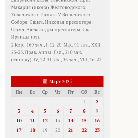
Макария
(
икона
) Желтоводского,
Унженского. Память
V Вселенского
Собора
. Сщмч.
Николая
пресвитера.
Сщмч.
Александра
пресвитера. Св.
Ираиды
исп.
2 Кор., 169 зач., I, 12-20.
Мф., 91 зач., XXII,
23-33.
Прав. Анны:
Гал., 210 зач.
(от полу́), IV, 22-31.
Лк., 36 зач., VIII, 16-21.
Март 2025
Пн
Вт
Ср
Чт
Пт
Сб
Вс
1
2
3
4
5
6
7
8
9
10
11
12
13
14
15
16
17
18
19
20
21
22
23