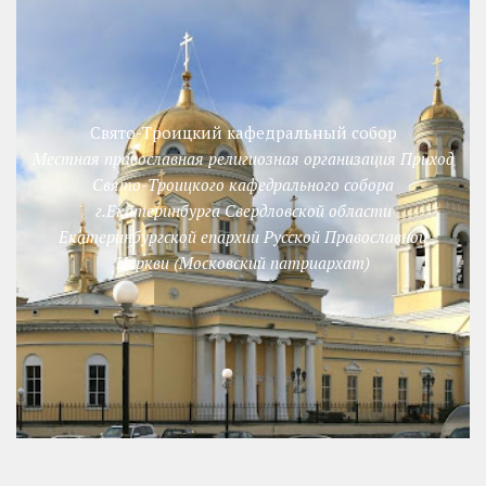
Свято-Троицкий кафедральный собор
Местная православная религиозная организация Приход
Свято-Троицкого кафедрального собора
г.Екатеринбурга Свердловской области
Екатеринбургской епархии Русской Православной
Церкви (Московский патриархат)