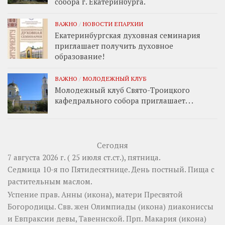
собора г. Екатеринбурга.
ВАЖНО
/
НОВОСТИ ЕПАРХИИ
Екатеринбургская духовная семинария
приглашает получить духовное
образование!
ВАЖНО
/
МОЛОДЕЖНЫЙ КЛУБ
Молодежный клуб Свято-Троицкого
кафедрального собора приглашает. . .
Сегодня
7 августа 2026 г. ( 25 июля ст.ст.), пятница.
Седмица 10-я по Пятидесятнице. День постный.
Пища с
растительным маслом.
Успение прав.
Анны
(
икона
), матери Пресвятой
Богородицы. Свв. жен
Олимпиады
(
икона
) диакониссы
и
Евпраксии
девы, Тавеннской. Прп.
Макария
(
икона
)