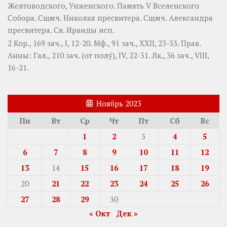
Желтоводского, Унженского. Память
V Вселенского
Собора
. Сщмч.
Николая
пресвитера. Сщмч.
Александра
пресвитера. Св.
Ираиды
исп.
2 Кор., 169 зач., I, 12-20.
Мф., 91 зач., XXII, 23-33.
Прав.
Анны:
Гал., 210 зач. (от полу́), IV, 22-31.
Лк., 36 зач., VIII,
16-21.
Ноябрь 2023
Пн
Вт
Ср
Чт
Пт
Сб
Вс
1
2
3
4
5
6
7
8
9
10
11
12
13
14
15
16
17
18
19
20
21
22
23
24
25
26
27
28
29
30
« Окт
Дек »