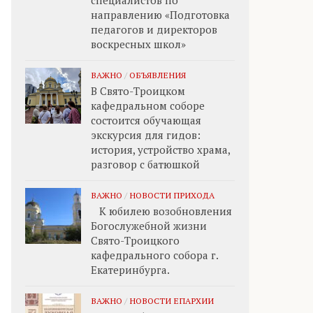
специалистов по
направлению «Подготовка
педагогов и директоров
воскресных школ»
ВАЖНО
/
ОБЪЯВЛЕНИЯ
В Свято-Троицком
кафедральном соборе
состоится обучающая
экскурсия для гидов:
история, устройство храма,
разговор с батюшкой
ВАЖНО
/
НОВОСТИ ПРИХОДА
К юбилею возобновления
Богослужебной жизни
Свято-Троицкого
кафедрального собора г.
Екатеринбурга.
ВАЖНО
/
НОВОСТИ ЕПАРХИИ