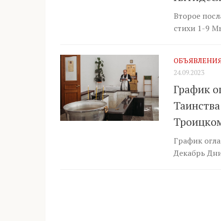
Второе посл
стихи 1-9 Мы
ОБЪЯВЛЕНИ
24.09.2023
График о
Таинства
Троицком
График огла
Декабрь Дни 