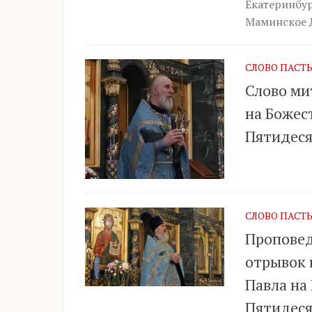
Екатеринбур
Маминское Да
СЛОВО ПАСТ
Слово ми
на Божес
Пятидеся
СЛОВО ПАСТ
Проповед
отрывок 
Павла на
Пятидес