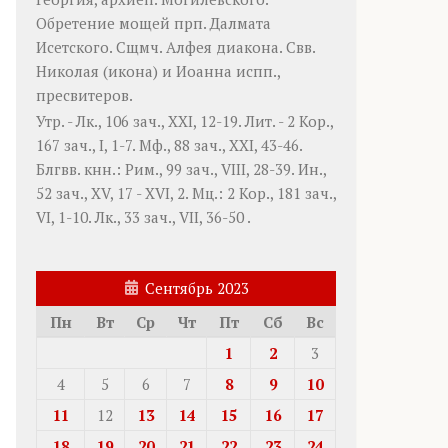
Обретение мощей прп.
Далмата
Исетского. Сщмч.
Алфея
диакона. Свв.
Николая
(
икона
) и
Иоанна
испп.,
пресвитеров.
Утр. -
Лк., 106 зач., XXI, 12-19.
Лит. -
2 Кор.,
167 зач., I, 1-7.
Мф., 88 зач., XXI, 43-46.
Блгвв. кнн.:
Рим., 99 зач., VIII, 28-39.
Ин.,
52 зач., XV, 17 - XVI, 2.
Мц.:
2 Кор., 181 зач.,
VI, 1-10.
Лк., 33 зач., VII, 36-50
.
Сентябрь 2023
Пн
Вт
Ср
Чт
Пт
Сб
Вс
1
2
3
4
5
6
7
8
9
10
11
12
13
14
15
16
17
18
19
20
21
22
23
24