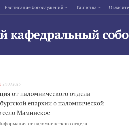
Расписание богослужений
Таинства
Огласит
й кафедральный соб
Я
24.09.2023
ия от паломнического отдела
бургской епархии о паломнической
в село Маминское
Информация от паломнического отдела