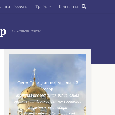
ельные беседы
Требы
Контакты
ор
г.Екатеринбург
Свято-Троицкий кафедральный
собор
Местная православная религиозная
организация Приход Свято-Троицкого
кафедрального собора
г.Екатеринбурга Свердловской