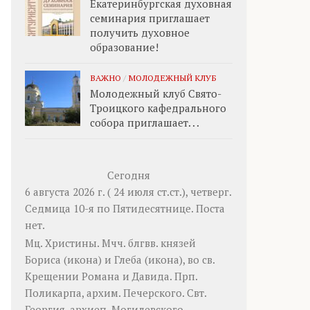
Екатеринбургская духовная
семинария приглашает
получить духовное
образование!
ВАЖНО
/
МОЛОДЕЖНЫЙ КЛУБ
Молодежный клуб Свято-
Троицкого кафедрального
собора приглашает. . .
Сегодня
6 августа 2026 г. ( 24 июля ст.ст.), четверг.
Седмица 10-я по Пятидесятнице.
Поста
нет.
Мц.
Христины
. Мчч. блгвв. князей
Бориса
(
икона
) и
Глеба
(
икона
), во св.
Крещении Романа и Давида. Прп.
Поликарпа
, архим. Печерского. Свт.
Георгия
, архиеп. Могилевского.