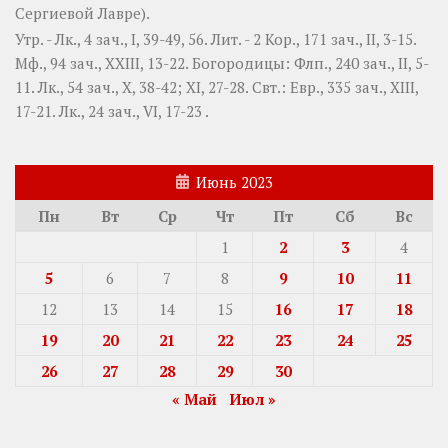
Сергиевой Лавре).
Утр. -
Лк., 4 зач., I, 39-49, 56.
Лит. -
2 Кор., 171 зач., II, 3-15.
Мф., 94 зач., XXIII, 13-22.
Богородицы:
Флп., 240 зач., II, 5-
11.
Лк., 54 зач., X, 38-42; XI, 27-28.
Свт.:
Евр., 335 зач., XIII,
17-21.
Лк., 24 зач., VI, 17-23
.
Июнь 2023
Пн
Вт
Ср
Чт
Пт
Сб
Вс
1
2
3
4
5
6
7
8
9
10
11
12
13
14
15
16
17
18
19
20
21
22
23
24
25
26
27
28
29
30
« Май
Июл »