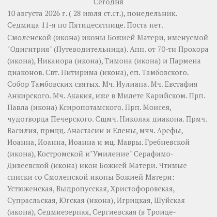
Сегодня
10 августа 2026 г. ( 28 июля ст.ст.), понедельник.
Седмица 11-я по Пятидесятнице.
Поста нет.
Смоленской
(
икона
) иконы Божией Матери, именуемой
"Одигитрия" (Путеводительница). Апп. от 70-ти
Прохора
(
икона
),
Никанора
(
икона
),
Тимона
(
икона
) и
Пармена
диаконов. Свт.
Питирима
(
икона
), еп. Тамбовского.
Собор
Тамбовских святых. Мч.
Иулиана
. Мч.
Евстафия
Анкирского. Мч.
Акакия
, иже в Милете Карийском. Прп.
Павла
(
икона
) Ксиропотамского. Прп.
Моисея
,
чудотворца Печерского. Сщмч.
Николая
диакона. Прмч.
Василия
, прмцц.
Анастасии
и
Елены
, мчч.
Арефы
,
Иоанна
,
Иоанна
,
Иоанна
и мц.
Мавры
.
Гребневской
(
икона
),
Костромской
и"Умиление"
Серафимо-
Дивеевской
(
икона
) икон Божией Матери. Чтимые
списки со Смоленской иконы Божией Матери:
Устюженская
,
Выдропусская
,
Христофоровская
,
Супрасльская
,
Югская
(
икона
),
Игрицкая
,
Шуйская
(
икона
),
Седмиезерная
,
Сергиевская
(в Троице-