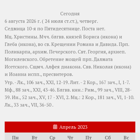
Сегодня
6 августа 2026 г. ( 24 июля ст.ст.), четверг.
Седмица 10-я по Пятидесятнице.
Поста нет.
Мц.
Христины
. Мчч. блгвв. князей
Бориса
(
икона
) и
Глеба
(
икона
), во св. Крещении Романа и Давида. Прп.
Поликарпа
, архим. Печерского. Свт.
Георгия
, архиеп.
Могилевского. Обретение мощей прп.
Далмата
Исетского. Сщмч.
Алфея
диакона. Свв.
Николая
(
икона
)
и
Иоанна
испп., пресвитеров.
Утр. -
Лк., 106 зач., XXI, 12-19.
Лит. -
2 Кор., 167 зач., I, 1-7.
Мф., 88 зач., XXI, 43-46.
Блгвв. кнн.:
Рим., 99 зач., VIII, 28-
39.
Ин., 52 зач., XV, 17 - XVI, 2.
Мц.:
2 Кор., 181 зач., VI, 1-10.
Лк., 33 зач., VII, 36-50
.
Апрель 2023
Пн
Вт
Ср
Чт
Пт
Сб
Вс