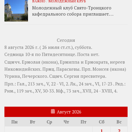
ВАЖНО
/
МОЛОДЕЖНЫЙ КЛУБ
Молодежный клуб Свято-Троицкого
кафедрального собора приглашает. . .
Сегодня
8 августа 2026 г. ( 26 июля ст.ст.), суббота.
Седмица 10-я по Пятидесятнице.
Поста нет.
Сщмчч.
Ермолая
(
икона
),
Ермиппа
и
Ермократа
, иереев
Никомидийских. Прмц.
Параскевы
. Прп.
Моисея
(
икона
)
Угрина, Печерского. Сщмч.
Сергия
пресвитера.
Прп.:
Гал., 213 зач., V, 22 - VI, 2.
Лк., 24 зач., VI, 17-23
. Ряд.:
Рим., 119 зач., XV, 30-33.
Мф., 73 зач., XVII, 24 - XVIII, 4.
Август 2026
Пн
Вт
Ср
Чт
Пт
Сб
Вс
1
2