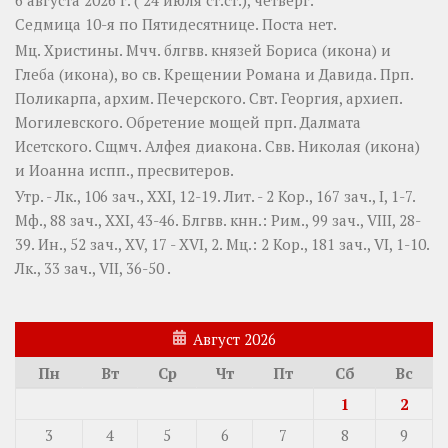
Седмица 10-я по Пятидесятнице.
Поста нет.
Мц.
Христины
. Мчч. блгвв. князей
Бориса
(
икона
) и
Глеба
(
икона
), во св. Крещении Романа и Давида. Прп.
Поликарпа
, архим. Печерского. Свт.
Георгия
, архиеп.
Могилевского. Обретение мощей прп.
Далмата
Исетского. Сщмч.
Алфея
диакона. Свв.
Николая
(
икона
)
и
Иоанна
испп., пресвитеров.
Утр. -
Лк., 106 зач., XXI, 12-19.
Лит. -
2 Кор., 167 зач., I, 1-7.
Мф., 88 зач., XXI, 43-46.
Блгвв. кнн.:
Рим., 99 зач., VIII, 28-
39.
Ин., 52 зач., XV, 17 - XVI, 2.
Мц.:
2 Кор., 181 зач., VI, 1-10.
Лк., 33 зач., VII, 36-50
.
Август 2026
Пн
Вт
Ср
Чт
Пт
Сб
Вс
1
2
3
4
5
6
7
8
9