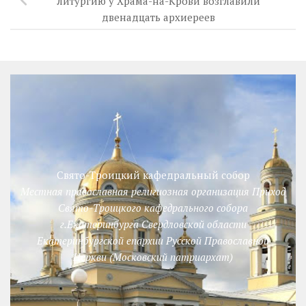
литургию у Храма-на-Крови возглавили
двенадцать архиереев
Свято-Троицкий кафедральный собор
Местная православная религиозная организация Приход
Свято-Троицкого кафедрального собора
г.Екатеринбурга Свердловской области
Екатеринбургской епархии Русской Православной
Церкви (Московский патриархат)