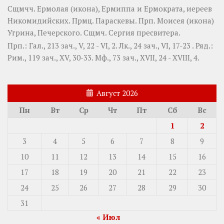
Сщмчч.
Ермолая
(
икона
),
Ермиппа
и
Ермократа
, иереев
Никомидийских. Прмц.
Параскевы
. Прп.
Моисея
(
икона
)
Угрина, Печерского. Сщмч.
Сергия
пресвитера.
Прп.:
Гал., 213 зач., V, 22 - VI, 2.
Лк., 24 зач., VI, 17-23
. Ряд.:
Рим., 119 зач., XV, 30-33.
Мф., 73 зач., XVII, 24 - XVIII, 4.
Август 2026
Пн
Вт
Ср
Чт
Пт
Сб
Вс
1
2
3
4
5
6
7
8
9
10
11
12
13
14
15
16
17
18
19
20
21
22
23
24
25
26
27
28
29
30
31
« Июл