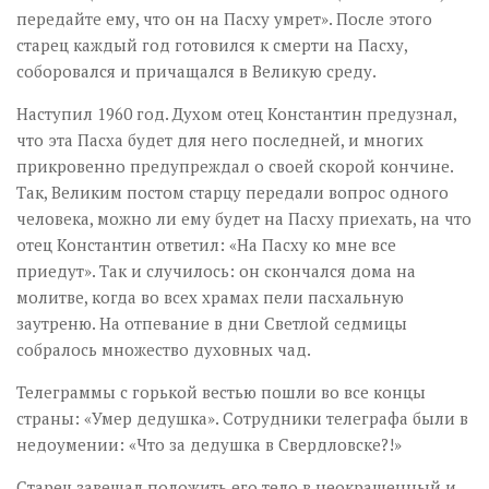
передайте ему, что он на Пасху умрет». После этого
старец каждый год готовился к смерти на Пасху,
соборовался и причащался в Великую среду.
Наступил 1960 год. Духом отец Константин предузнал,
что эта Пасха будет для него последней, и многих
прикровенно предупреждал о своей скорой кончине.
Так, Великим постом старцу передали вопрос одного
человека, можно ли ему будет на Пасху приехать, на что
отец Константин ответил: «На Пасху ко мне все
приедут». Так и случилось: он скончался дома на
молитве, когда во всех храмах пели пасхальную
заутреню. На отпевание в дни Светлой седмицы
собралось множество духовных чад.
Телеграммы с горькой вестью пошли во все концы
страны: «Умер дедушка». Сотрудники телеграфа были в
недоумении: «Что за дедушка в Свердловске?!»
Старец завещал положить его тело в неокрашенный и