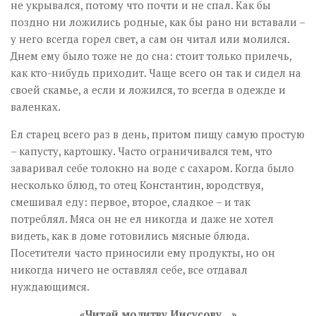
не укрывался, потому что почти и не спал. Как бы
поздно ни ложились родные, как бы рано ни вставали –
у него всегда горел свет, а сам он читал или молился.
Днем ему было тоже не до сна: стоит только прилечь,
как кто-нибудь приходит. Чаще всего он так и сидел на
своей скамье, а если и ложился, то всегда в одежде и
валенках.
Ел старец всего раз в день, притом пищу самую простую
– капусту, картошку. Часто ограничивался тем, что
заваривал себе толокно на воде с сахаром. Когда было
несколько блюд, то отец Константин, юродствуя,
смешивал еду: первое, второе, сладкое – и так
потреблял. Мяса он не ел никогда и даже не хотел
видеть, как в доме готовились мясные блюда.
Посетители часто приносили ему продукты, но он
никогда ничего не оставлял себе, все отдавал
нуждающимся.
«Читай молитву Иисусову…»