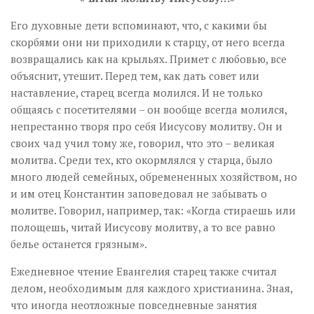
Его духовные дети вспоминают, что, с какими бы
скорбями они ни приходили к старцу, от него всегда
возвращались как на крыльях. Примет с любовью, все
объяснит, утешит. Перед тем, как дать совет или
наставление, старец всегда молился. И не только
общаясь с посетителями – он вообще всегда молился,
непрестанно творя про себя Иисусову молитву. Он и
своих чад учил тому же, говорил, что это – великая
молитва. Среди тех, кто окормлялся у старца, было
много людей семейных, обремененных хозяйством, но
и им отец Константин заповедовал не забывать о
молитве. Говорил, например, так: «Когда стираешь или
полощешь, читай Иисусову молитву, а то все равно
белье останется грязным».
Ежедневное чтение Евангелия старец также считал
делом, необходимым для каждого христианина. Зная,
что иногда неотложные повседневные занятия