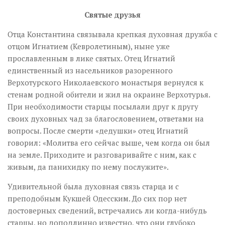
Святые друзья
Отца Константина связывала крепкая духовная дружба с
отцом Игнатием (Кевролетиным), ныне уже
прославленным в лике святых. Отец Игнатий
единственный из насельников разоренного
Верхотурского Николаевского монастыря вернулся к
стенам родной обители и жил на окраине Верхотурья.
При необходимости старцы посылали друг к другу
своих духовных чад за благословением, ответами на
вопросы. После смерти «дедушки» отец Игнатий
говорил: «Молитва его сейчас выше, чем когда он был
на земле. Приходите и разговаривайте с ним, как с
живым, да панихидку по нему послужите».
Удивительной была духовная связь старца и с
преподобным Кукшей Одесским. До сих пор нет
достоверных сведений, встречались ли когда-нибудь
старцы, но доподлинно известно, что они глубоко