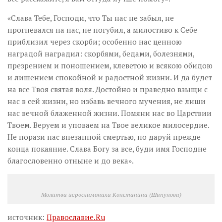
«Слава Тебе, Господи, что Ты нас не забыл, не
прогневался на нас, не погубил, а милостиво к Себе
приблизил через скорби; особенно нас ценною
наградой наградил: скорбями, бедами, болезнями,
презрением и поношением, клеветою и всякою обидою
и лишением спокойной и радостной жизни. И да будет
на все Твоя святая воля. Достойно и праведно взыщи с
нас в сей жизни, но избавь вечного мучения, не лиши
нас вечной блаженной жизни. Помяни нас во Царствии
Твоем. Веруем и уповаем на Твое великое милосердие.
Не порази нас внезапной смертью, но даруй прежде
конца покаяние. Слава Богу за все, буди имя Господне
благословенно отныне и до века».
Молитва иеросхимонаха Констанина (Шипунова)
источник:
Православие.Ru