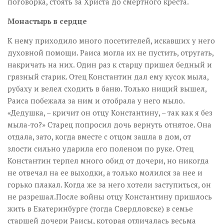
поговорка, стоять за Христа до смертного креста.
Монастырь в сердце
К нему приходило много посетителей, искавших у него
духовной помощи. Раиса могла их не пустить, отругать,
накричать на них. Один раз к старцу пришел бедный и
грязный старик. Отец Константин дал ему кусок мыла,
рубаху и велел сходить в баню. Только нищий вышел,
Раиса побежала за ним и отобрала у него мыло.
«Дедушка, – кричит он отцу Константину, – так как я без
мыла-то?» Старец попросил дочь вернуть отнятое. Она
отдала, зато, когда вместе с отцом зашла в дом, от
злости сильно ударила его поленом по руке. Отец
Константин терпел много обид от дочери, но никогда
не отвечал на ее выходки, а только молился за нее и
горько плакал. Когда же за него хотели заступиться, он
не разрешал.После войны отцу Константину пришлось
жить в Екатеринбурге (тогда Свердловске) в семье
старшей дочери Раисы, которая отличалась весьма