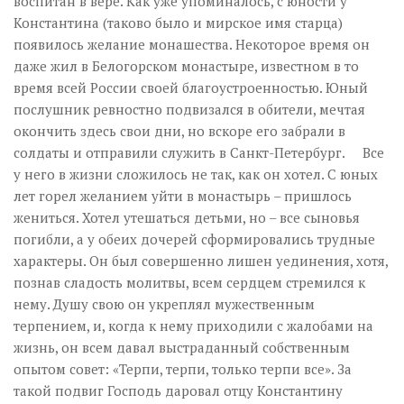
воспитан в вере. Как уже упоминалось, с юности у
Константина (таково было и мирское имя старца)
появилось желание монашества. Некоторое время он
даже жил в Белогорском монастыре, известном в то
время всей России своей благоустроенностью. Юный
послушник ревностно подвизался в обители, мечтая
окончить здесь свои дни, но вскоре его забрали в
солдаты и отправили служить в Санкт-Петербург. Все
у него в жизни сложилось не так, как он хотел. С юных
лет горел желанием уйти в монастырь – пришлось
жениться. Хотел утешаться детьми, но – все сыновья
погибли, а у обеих дочерей сформировались трудные
характеры. Он был совершенно лишен уединения, хотя,
познав сладость молитвы, всем сердцем стремился к
нему. Душу свою он укреплял мужественным
терпением, и, когда к нему приходили с жалобами на
жизнь, он всем давал выстраданный собственным
опытом совет: «Терпи, терпи, только терпи все». За
такой подвиг Господь даровал отцу Константину