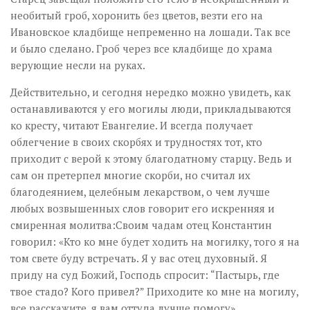
необитый гроб, хоронить без цветов, везти его на
Ивановское кладбище непременно на лошади. Так все
и было сделано. Гроб через все кладбище до храма
верующие несли на руках.
Действительно, и сегодня нередко можно увидеть, как
останавливаются у его могилы люди, прикладываются
ко кресту, читают Евангелие. И всегда получает
облегчение в своих скорбях и трудностях тот, кто
приходит с верой к этому благодатному старцу. Ведь и
сам он претерпел многие скорби, но считал их
благодеянием, целебным лекарством, о чем лучше
любых возвышенных слов говорит его искренняя и
смиренная молитва:Своим чадам отец Константин
говорил: «Кто ко мне будет ходить на могилку, того я на
том свете буду встречать. Я у вас отец духовный. Я
приду на суд Божий, Господь спросит: “Пастырь, где
твое стадо? Кого привел?” Приходите ко мне на могилу,
все расскажите, я вам оттуда лучше помогу».