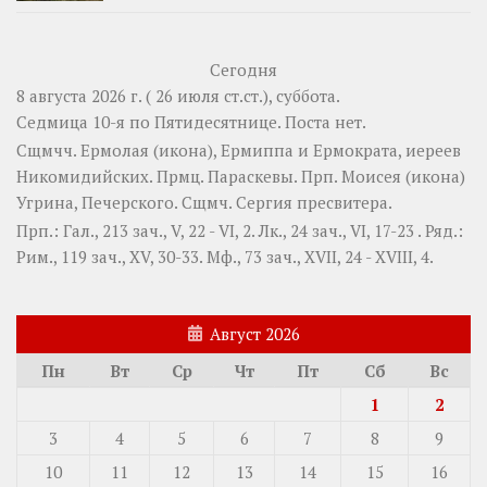
Сегодня
8 августа 2026 г. ( 26 июля ст.ст.), суббота.
Седмица 10-я по Пятидесятнице.
Поста нет.
Сщмчч.
Ермолая
(
икона
),
Ермиппа
и
Ермократа
, иереев
Никомидийских. Прмц.
Параскевы
. Прп.
Моисея
(
икона
)
Угрина, Печерского. Сщмч.
Сергия
пресвитера.
Прп.:
Гал., 213 зач., V, 22 - VI, 2.
Лк., 24 зач., VI, 17-23
. Ряд.:
Рим., 119 зач., XV, 30-33.
Мф., 73 зач., XVII, 24 - XVIII, 4.
Август 2026
Пн
Вт
Ср
Чт
Пт
Сб
Вс
1
2
3
4
5
6
7
8
9
10
11
12
13
14
15
16