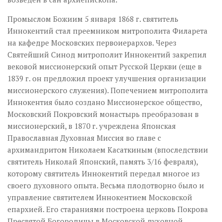
Промыслом Божиим 5 января 1868 г. святитель
Иннокентий стал преемником митрополита Филарета
на кафедре Московских первоиерархов. Через
Святейший Синод митрополит Иннокентий закрепил
вековой миссионерский опыт Русской Церкви (еще в
1839 г. он предложил проект улучшения организации
миссионерского служения). Попечением митрополита
Иннокентия было создано Миссионерское общество,
Московский Покровский монастырь преобразован в
миссионерский, в 1870 г. учреждена Японская
Православная Духовная Миссия во главе с
архимандритом Николаем Касаткиным (впоследствии
святитель Николай Японский, память 3/16 февраля),
которому святитель Иннокентий передал многое из
своего духовного опыта. Весьма плодотворно было и
управление святителем Иннокентием Московской
епархией. Его стараниями построена церковь Покрова
Пресвятой Богородицы в Московской духовной