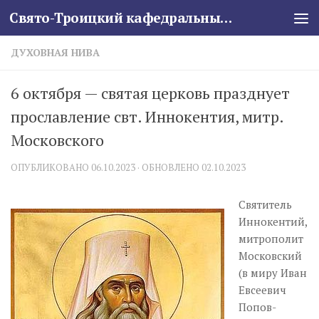
Свято-Троицкий кафедральный собор
Skip to content
ДУХОВНАЯ НИВА
6 октября — святая церковь празднует
прославление свт. Иннокентия, митр.
Московского
ОПУБЛИКОВАНО
06.10.2023
· ОБНОВЛЕНО
02.10.2023
Святитель
Иннокентий,
митрополит
Московский
(в миру Иван
Евсеевич
Попов-