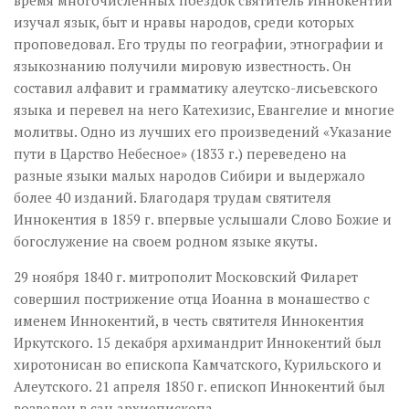
время многочисленных поездок святитель Иннокентий
изучал язык, быт и нравы народов, среди которых
проповедовал. Его труды по географии, этнографии и
языкознанию получили мировую известность. Он
составил алфавит и грамматику алеутско-лисьевского
языка и перевел на него Катехизис, Евангелие и многие
молитвы. Одно из лучших его произведений «Указание
пути в Царство Небесное» (1833 г.) переведено на
разные языки малых народов Сибири и выдержало
более 40 изданий. Благодаря трудам святителя
Иннокентия в 1859 г. впервые услышали Слово Божие и
богослужение на своем родном языке якуты.
29 ноября 1840 г. митрополит Московский Филарет
совершил пострижение отца Иоанна в монашество с
именем Иннокентий, в честь святителя Иннокентия
Иркутского. 15 декабря архимандрит Иннокентий был
хиротонисан во епископа Камчатского, Курильского и
Алеутского. 21 апреля 1850 г. епископ Иннокентий был
возведен в сан архиепископа.