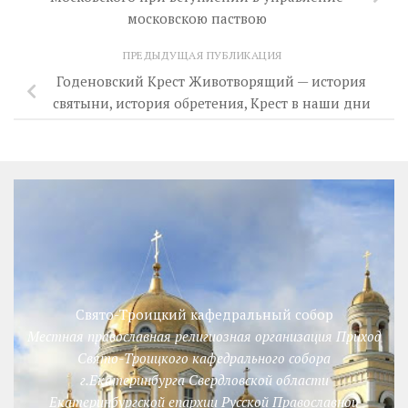
московскою паствою
ПРЕДЫДУЩАЯ ПУБЛИКАЦИЯ
Годеновский Крест Животворящий — история
святыни, история обретения, Крест в наши дни
Свято-Троицкий кафедральный собор
Местная православная религиозная организация Приход
Свято-Троицкого кафедрального собора
г.Екатеринбурга Свердловской области
Екатеринбургской епархии Русской Православной