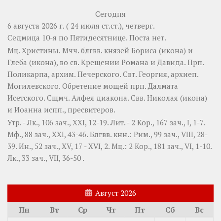
Сегодня
6 августа 2026 г. ( 24 июля ст.ст.), четверг.
Седмица 10-я по Пятидесятнице.
Поста нет.
Мц.
Христины
. Мчч. блгвв. князей
Бориса
(
икона
) и
Глеба
(
икона
), во св. Крещении Романа и Давида. Прп.
Поликарпа
, архим. Печерского. Свт.
Георгия
, архиеп.
Могилевского. Обретение мощей прп.
Далмата
Исетского. Сщмч.
Алфея
диакона. Свв.
Николая
(
икона
)
и
Иоанна
испп., пресвитеров.
Утр. -
Лк., 106 зач., XXI, 12-19.
Лит. -
2 Кор., 167 зач., I, 1-7.
Мф., 88 зач., XXI, 43-46.
Блгвв. кнн.:
Рим., 99 зач., VIII, 28-
39.
Ин., 52 зач., XV, 17 - XVI, 2.
Мц.:
2 Кор., 181 зач., VI, 1-10.
Лк., 33 зач., VII, 36-50
.
Август 2026
Пн
Вт
Ср
Чт
Пт
Сб
Вс