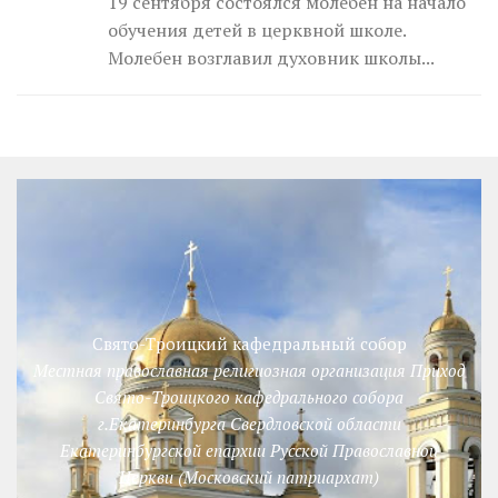
19 сентября состоялся молебен на начало
обучения детей в церквной школе.
Молебен возглавил духовник школы...
Свято-Троицкий кафедральный собор
Местная православная религиозная организация Приход
Свято-Троицкого кафедрального собора
г.Екатеринбурга Свердловской области
Екатеринбургской епархии Русской Православной
Церкви (Московский патриархат)