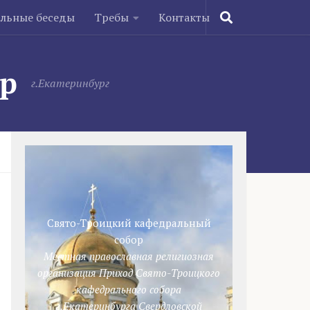
ельные беседы
Требы
Контакты
ор
г.Екатеринбург
Свято-Троицкий кафедральный
собор
Местная православная религиозная
организация Приход Свято-Троицкого
кафедрального собора
г.Екатеринбурга Свердловской