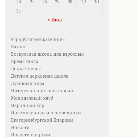
24
25
26
27
28
29
30
31
« Июл
#ГрадСвятойЕкатерины
Важно
Воскресная школа для взрослых
Время поста
День Победы
Детская церковная школа
Духовная нива
Интересно и познавательно
Молодежный клуб
Народный хор
Новомученики и исповедники
Екатеринбургской Епархии
Новости
Новости епархии