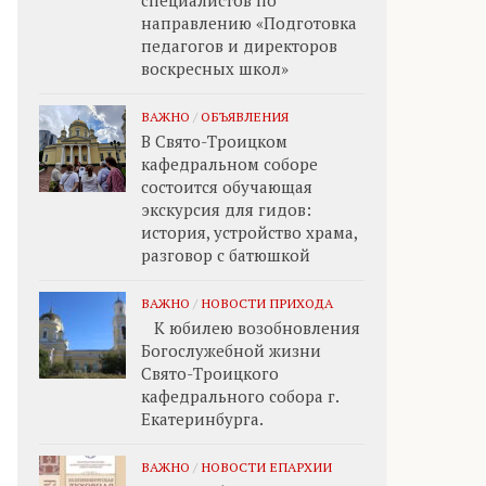
специалистов по
направлению «Подготовка
педагогов и директоров
воскресных школ»
ВАЖНО
/
ОБЪЯВЛЕНИЯ
В Свято-Троицком
кафедральном соборе
состоится обучающая
экскурсия для гидов:
история, устройство храма,
разговор с батюшкой
ВАЖНО
/
НОВОСТИ ПРИХОДА
К юбилею возобновления
Богослужебной жизни
Свято-Троицкого
кафедрального собора г.
Екатеринбурга.
ВАЖНО
/
НОВОСТИ ЕПАРХИИ