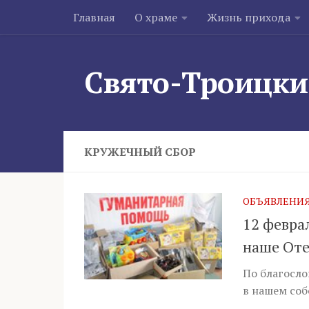
Главная
О храме
Жизнь прихода
Skip to content
Свято-Троицки
КРУЖЕЧНЫЙ СБОР
ОБЪЯВЛЕНИ
12 февра
наше Оте
По благосло
в нашем соб