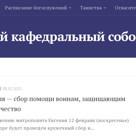
Расписание богослужений
Таинства
Огласит
й кафедральный соб
Я
08.02.2023
ля — сбор помощи воинам, защищающим
чество
вению митрополита Евгения 12 февраля (воскресенье)
оре будет проведен кружечный сбор и...