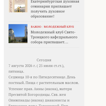
Екатеринбургская духовная
семинария приглашает
получить духовное
образование!
ВАЖНО
/
МОЛОДЕЖНЫЙ КЛУБ
Молодежный клуб Свято-
Троицкого кафедрального
собора приглашает. . .
Сегодня
7 августа 2026 г. ( 25 июля ст.ст.),
пятница.
Седмица 10-я по Пятидесятнице. День
постный.
Пища с растительным маслом.
Успение прав.
Анны
(
икона
), матери
Пресвятой Богородицы. Свв. жен
Олимпиады
(
икона
) диакониссы и
Евпраксии
девы, Тавеннской. Прп.