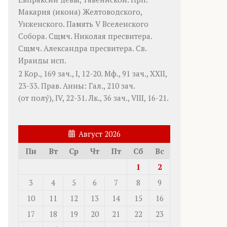
Макария
(
икона
) Желтоводского,
Унженского. Память
V Вселенского
Собора
. Сщмч.
Николая
пресвитера.
Сщмч.
Александра
пресвитера. Св.
Ираиды
исп.
2 Кор., 169 зач., I, 12-20.
Мф., 91 зач., XXII,
23-33.
Прав. Анны:
Гал., 210 зач.
(от полу́), IV, 22-31.
Лк., 36 зач., VIII, 16-21.
Август 2026
Пн
Вт
Ср
Чт
Пт
Сб
Вс
1
2
3
4
5
6
7
8
9
10
11
12
13
14
15
16
17
18
19
20
21
22
23