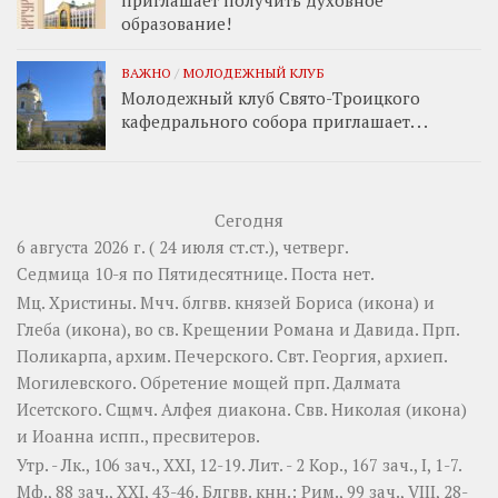
приглашает получить духовное
образование!
ВАЖНО
/
МОЛОДЕЖНЫЙ КЛУБ
Молодежный клуб Свято-Троицкого
кафедрального собора приглашает. . .
Сегодня
6 августа 2026 г. ( 24 июля ст.ст.), четверг.
Седмица 10-я по Пятидесятнице.
Поста нет.
Мц.
Христины
. Мчч. блгвв. князей
Бориса
(
икона
) и
Глеба
(
икона
), во св. Крещении Романа и Давида. Прп.
Поликарпа
, архим. Печерского. Свт.
Георгия
, архиеп.
Могилевского. Обретение мощей прп.
Далмата
Исетского. Сщмч.
Алфея
диакона. Свв.
Николая
(
икона
)
и
Иоанна
испп., пресвитеров.
Утр. -
Лк., 106 зач., XXI, 12-19.
Лит. -
2 Кор., 167 зач., I, 1-7.
Мф., 88 зач., XXI, 43-46.
Блгвв. кнн.:
Рим., 99 зач., VIII, 28-