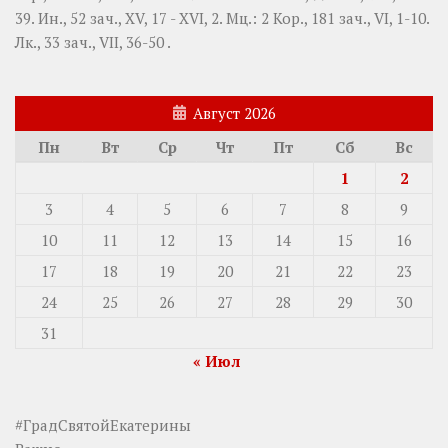
39.
Ин., 52 зач., XV, 17 - XVI, 2.
Мц.:
2 Кор., 181 зач., VI, 1-10.
Лк., 33 зач., VII, 36-50
.
Август 2026
Пн
Вт
Ср
Чт
Пт
Сб
Вс
1
2
3
4
5
6
7
8
9
10
11
12
13
14
15
16
17
18
19
20
21
22
23
24
25
26
27
28
29
30
31
« Июл
#ГрадСвятойЕкатерины