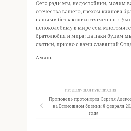
Сего ради мы, недостойнии, молим в
отечества вашего, грехом каинова бр
нашими беззаконии отягченнаго. Умо
непоколебиму в мире сем многомятеж
братолюбия и мира; да паки будем м
святый, присно с вами славящий Отца 
Аминь.
ПРЕДЫДУЩАЯ ПУБЛИКАЦИЯ
Проповедь протоиерея Сергия Алекс
на Всенощном бдении 8 февраля 20
года