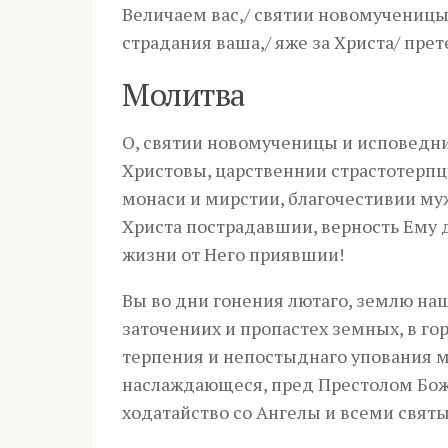
Величаем вас,/ святии новомученицы
страдания ваша,/ яже за Христа/ прет
Молитва
О, святии новомученицы и исповедни
Христовы, царственнии страстотерпц
монаси и мирстии, благочестивии муж
Христа пострадавшии, верность Ему 
жизни от Него приявшии!
Вы во дни гонения лютаго, землю наш
заточениих и пропастех земных, в го
терпения и непостыднаго упования му
наслаждающеся, пред Престолом Божи
ходатайство со Ангелы и всеми свят