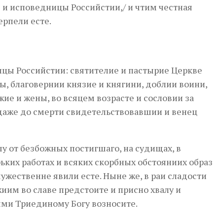
 и исповедницы Российстии,/ и чтим честная
ерпели есте.
цы Российстии: святителие и пастырие Церкве
ы, благовернии князие и княгини, доблии воини,
ие и жены, во всяцем возрасте и сословии за
даже до смерти свидетельствовавшии и венец
у от безбожных постигшаго, на судищах, в
рьких работах и всяких скорбных обстояниих образ
жественне явили есте. Ныне же, в раи сладости
им во славе предстоите и присно хвалу и
ыми Триединому Богу возносите.