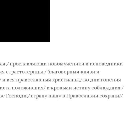
кая,/ прославляющи новомученики и исповедники
ныя страстотерпцы,/ благоверныя князи и
 и вся православныя христианы,/ во дни гонения
Христа положившия/ и кровьми истину соблюдшия./
е Господи,/ страну нашу в Православии сохрани//