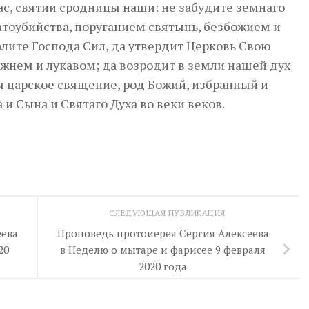
ас, святии сродницы наши: не забудите земнаго
атоубийства, поруганием святынь, безбожием и
лите Господа Сил, да утвердит Церковь Свою
нем и лукавом; да возродит в земли нашей дух
ы царское священие, род Божий, избранный и
и Сына и Святаго Духа во веки веков.
СЛЕДУЮЩАЯ ПУБЛИКАЦИЯ
еева
Проповедь протоиерея Сергия Алексеева
20
в Неделю о мытаре и фарисее 9 февраля
2020 года