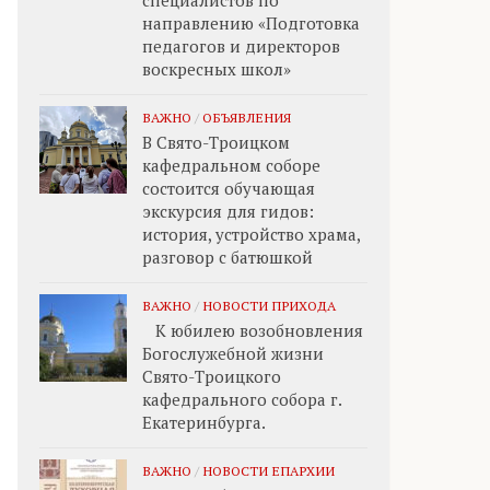
специалистов по
направлению «Подготовка
педагогов и директоров
воскресных школ»
ВАЖНО
/
ОБЪЯВЛЕНИЯ
В Свято-Троицком
кафедральном соборе
состоится обучающая
экскурсия для гидов:
история, устройство храма,
разговор с батюшкой
ВАЖНО
/
НОВОСТИ ПРИХОДА
К юбилею возобновления
Богослужебной жизни
Свято-Троицкого
кафедрального собора г.
Екатеринбурга.
ВАЖНО
/
НОВОСТИ ЕПАРХИИ