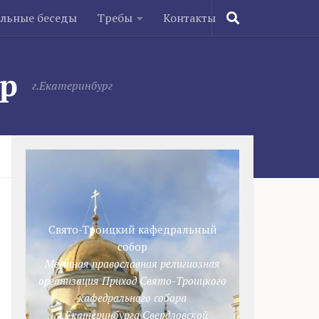
ельные беседы
Требы
Контакты
ор
г.Екатеринбург
Свято-Троицкий кафедральный
собор
Местная православная религиозная
организация Приход Свято-Троицкого
кафедрального собора
г.Екатеринбурга Свердловской