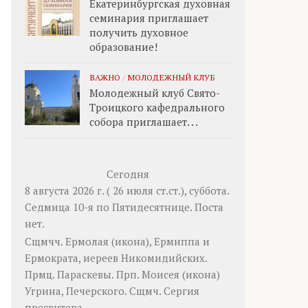
Екатеринбургская духовная
семинария приглашает
получить духовное
образование!
ВАЖНО
/
МОЛОДЕЖНЫЙ КЛУБ
Молодежный клуб Свято-
Троицкого кафедрального
собора приглашает. . .
Сегодня
8 августа 2026 г. ( 26 июля ст.ст.), суббота.
Седмица 10-я по Пятидесятнице.
Поста
нет.
Сщмчч.
Ермолая
(
икона
),
Ермиппа
и
Ермократа
, иереев Никомидийских.
Прмц.
Параскевы
. Прп.
Моисея
(
икона
)
Угрина, Печерского. Сщмч.
Сергия
пресвитера.