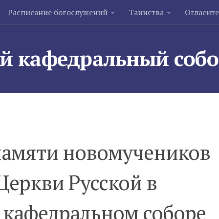
Расписание богослужений
Таинства
Огласит
й кафедральный соб
памяти новомучеников
Церкви Русской в
 кафедральном соборе