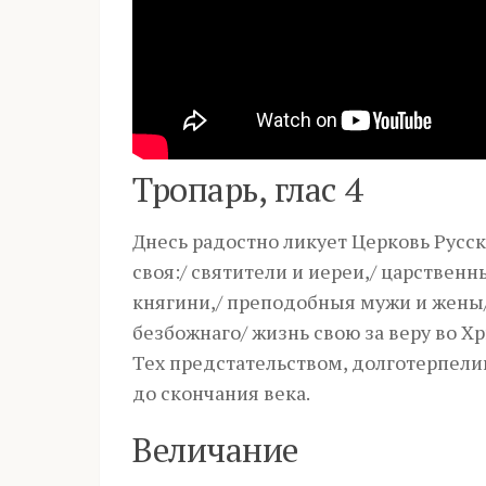
Тропарь, глас 4
Днесь радостно ликует Церковь Русс
своя:/ святители и иереи,/ царствен
княгини,/ преподобныя мужи и жены/
безбожнаго/ жизнь свою за веру во 
Тех предстательством, долготерпелив
до скончания века.
Величание