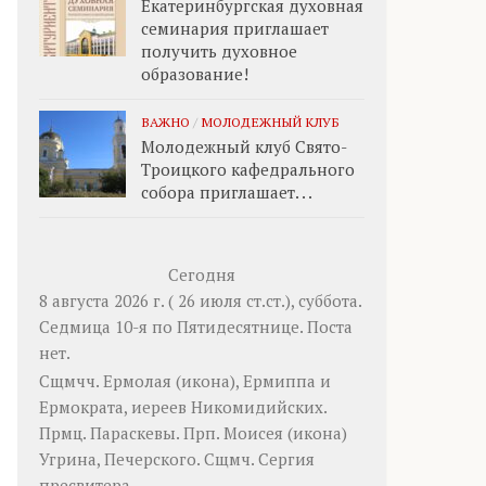
Екатеринбургская духовная
семинария приглашает
получить духовное
образование!
ВАЖНО
/
МОЛОДЕЖНЫЙ КЛУБ
Молодежный клуб Свято-
Троицкого кафедрального
собора приглашает. . .
Сегодня
8 августа 2026 г. ( 26 июля ст.ст.), суббота.
Седмица 10-я по Пятидесятнице.
Поста
нет.
Сщмчч.
Ермолая
(
икона
),
Ермиппа
и
Ермократа
, иереев Никомидийских.
Прмц.
Параскевы
. Прп.
Моисея
(
икона
)
Угрина, Печерского. Сщмч.
Сергия
пресвитера.