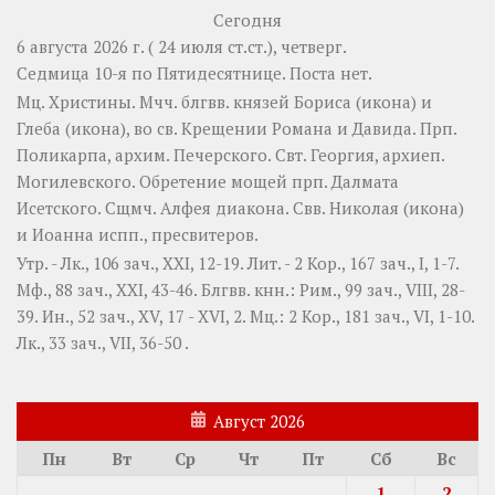
Сегодня
6 августа 2026 г. ( 24 июля ст.ст.), четверг.
Седмица 10-я по Пятидесятнице.
Поста нет.
Мц.
Христины
. Мчч. блгвв. князей
Бориса
(
икона
) и
Глеба
(
икона
), во св. Крещении Романа и Давида. Прп.
Поликарпа
, архим. Печерского. Свт.
Георгия
, архиеп.
Могилевского. Обретение мощей прп.
Далмата
Исетского. Сщмч.
Алфея
диакона. Свв.
Николая
(
икона
)
и
Иоанна
испп., пресвитеров.
Утр. -
Лк., 106 зач., XXI, 12-19.
Лит. -
2 Кор., 167 зач., I, 1-7.
Мф., 88 зач., XXI, 43-46.
Блгвв. кнн.:
Рим., 99 зач., VIII, 28-
39.
Ин., 52 зач., XV, 17 - XVI, 2.
Мц.:
2 Кор., 181 зач., VI, 1-10.
Лк., 33 зач., VII, 36-50
.
Август 2026
Пн
Вт
Ср
Чт
Пт
Сб
Вс
1
2