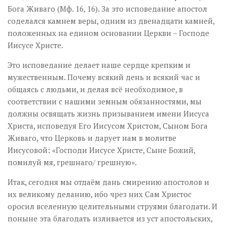
Бога Живаго (Мф. 16, 16). За это исповедание апостол
соделался камнем веры, одним из двенадцати камней,
положенных на едином основании Церкви – Господе
Иисусе Христе.
Это исповедание делает наше сердце крепким и
мужественным. Почему всякий день и всякий час и
общаясь с людьми, и делая всё необходимое, в
соответствии с нашими земным обязанностями, мы
должны освящать жизнь призыванием имени Иисуса
Христа, исповедуя Его Иисусом Христом, Сыном Бога
Живаго, что Церковь и дарует нам в молитве
Иисусовой: «Господи Иисусе Христе, Сыне Божий,
помилуй мя, грешнаго/ грешную».
Итак, сегодня мы отдаём дань смирению апостолов и
их великому деланию, ибо чрез них Сам Христос
оросил вселенную целительными струями благодати. И
поныне эта благодать изливается из уст апостольских,