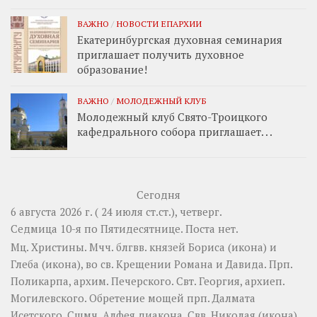
ВАЖНО
/
НОВОСТИ ЕПАРХИИ
Екатеринбургская духовная семинария
приглашает получить духовное
образование!
ВАЖНО
/
МОЛОДЕЖНЫЙ КЛУБ
Молодежный клуб Свято-Троицкого
кафедрального собора приглашает. . .
Сегодня
6 августа 2026 г. ( 24 июля ст.ст.), четверг.
Седмица 10-я по Пятидесятнице.
Поста нет.
Мц.
Христины
. Мчч. блгвв. князей
Бориса
(
икона
) и
Глеба
(
икона
), во св. Крещении Романа и Давида. Прп.
Поликарпа
, архим. Печерского. Свт.
Георгия
, архиеп.
Могилевского. Обретение мощей прп.
Далмата
Исетского. Сщмч.
Алфея
диакона. Свв.
Николая
(
икона
)