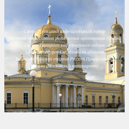
Свято-Троицкий кафедральный собор
Местная православная религиозная организация Приход
Свято-Троицкого кафедрального собора
г.Екатеринбурга Свердловской области
Екатеринбургской епархии Русской Православной
Церкви (Московский патриархат)