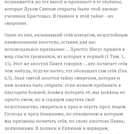
поднимается до тех высот и проникает в те глубины,
которые Духом Святым открыты были этой двоице
учеников Христовых. И главное в этой тайне – их
смирение.
Один из них, называвший себя извергом, недостойным
наименования апостола, оставил для нас
исповедальное признание: …Христос Иисус пришёл в
мир спасти грешников, из которых я первый (1 Тим. 1,
15). Этот же апостол Павел говорил: …кто почитает себя
чем-нибудь, будучи ничто, тот обольщает сам себя (Гал.
6,3). Знал святой апостол тайну смирения, которая и
нам должна быть открыта: если желаем пребывать в
благодати Божией, боимся потерять её, мы должны не
просто умом, но и сердцем ощутить своё
недостоинство, смириться в прах и персть пред лицем
Господа и пред ближними, по отношению к которым
мы призваны почитать себя, по слову апостола Павла,
должниками. Я должен и Еллинам и варварам,