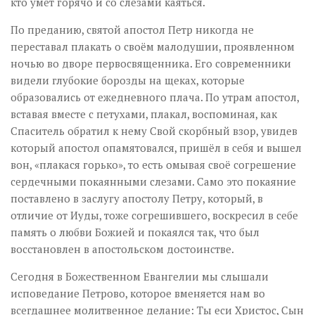
кто умет горячо и со слезами каяться.
По преданию, святой апостол Петр никогда не
переставал плакать о своём малодушии, проявленном
ночью во дворе первосвященника. Его современники
видели глубокие борозды на щеках, которые
образовались от ежедневного плача. По утрам апостол,
вставая вместе с петухами, плакал, воспоминая, как
Спаситель обратил к нему Свой скорбный взор, увидев
который апостол опамятовался, пришёл в себя и вышел
вон, «плакася горько», то есть омывая своё согрешение
сердечными покаянными слезами. Само это покаяние
поставлено в заслугу апостолу Петру, который, в
отличие от Иуды, тоже согрешившего, воскресил в себе
память о любви Божией и покаялся так, что был
восстановлен в апостольском достоинстве.
Сегодня в Божественном Евангелии мы слышали
исповедание Петрово, которое вменяется нам во
всегдашнее молитвенное делание: Ты еси Христос, Сын