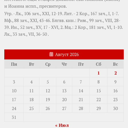
и
Иоанна
испп., пресвитеров.
Утр. -
Лк., 106 зач., XXI, 12-19.
Лит. -
2 Кор., 167 зач., I, 1-7.
Мф., 88 зач., XXI, 43-46.
Блгвв. кнн.:
Рим., 99 зач., VIII, 28-
39.
Ин., 52 зач., XV, 17 - XVI, 2.
Мц.:
2 Кор., 181 зач., VI, 1-10.
Лк., 33 зач., VII, 36-50
.
Август 2026
Пн
Вт
Ср
Чт
Пт
Сб
Вс
1
2
3
4
5
6
7
8
9
10
11
12
13
14
15
16
17
18
19
20
21
22
23
24
25
26
27
28
29
30
31
« Июл