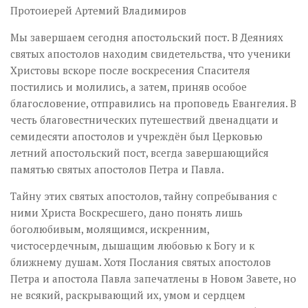
Протоиерей Артемий Владимиров
Мы завершаем сегодня апостольский пост. В Деяниях
святых апостолов находим свидетельства, что ученики
Христовы вскоре после воскресения Спасителя
постились и молились, а затем, приняв особое
благословение, отправились на проповедь Евангелия. В
честь благовестнических путешествий двенадцати и
семидесяти апостолов и учреждён был Церковью
летний апостольский пост, всегда завершающийся
памятью святых апостолов Петра и Павла.
Тайну этих святых апостолов, тайну сопребывания с
ними Христа Воскресшего, дано понять лишь
боголюбивым, молящимся, искренним,
чистосердечным, дышащим любовью к Богу и к
ближнему душам. Хотя Послания святых апостолов
Петра и апостола Павла запечатлены в Новом Завете, но
не всякий, раскрывающий их, умом и сердцем