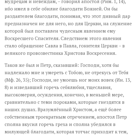
мудрецам и невеждам, – говорил апостол (Рим. 1, 14),
ибо имел в себе обилие благодати Божией. Он бы
раздаятелем благодати, понимая, что этот дивный дар
предназначен не для него, но для Церкви, на служение
которой был поставлен чудесным явлением ему
Воскресшего Спасителя. Следствием этого явления
стало обращение Савла в Павла, гонителя Церкви – в
великого провозвестника Христова Воскресения.
Таков же был и Петр, сказавший: Господи, хотя бы
надлежало мне и умереть с Тобою, не отрекусь от Тебя
(Мф. 26, 35); Господи, не умоешь ног моих вовек (Ин. 13,
8) и изведавший горечь себялюбия, тщеславия,
высокомерия, осуждения, конечно, в меньшей мере,
сравнительно с теми пороками, которые гнездятся в
наших душах. Вразумлённый Христом, а ещё более
собственным троекратным отречением, апостол Петр
сполна вкусил горечь греха и сполна убедился в
милующей благодати, которая тотчас приходит к тем,