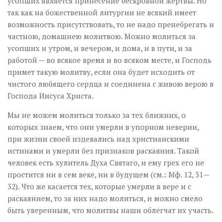
усопших является принесение бескровной жертвы. Но
так как на божественной литургии не всякий имеет
возможность присутствовать, то не надо пренебрегать и
частною, домашнею молитвою. Можно молиться за
усопших и утром, и вечером, и дома, и в пути, и за
работой — во всякое время и во всяком месте, и Господь
примет такую молитву, если она будет исходить от
чистого любящего сердца и соединена с живою верою в
Господа Иисуса Христа.
Мы не можем молиться только за тех ближних, о
которых знаем, что они умерли в упорном неверии,
при жизни своей издевались над христианскими
истинами и умерли без признаков раскаяния. Такой
человек есть хулитель Духа Святаго, и ему грех его не
простится ни в сем веке, ни в будущем (см.: Мф. 12, 31—
32). Что же касается тех, которые умерли в вере и с
раскаянием, то за них надо молиться, и можно смело
быть уверенным, что молитвы наши облегчат их участь.