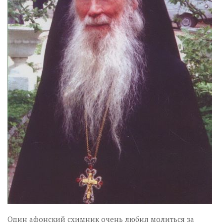
Один афонский схимник очень любил молиться за