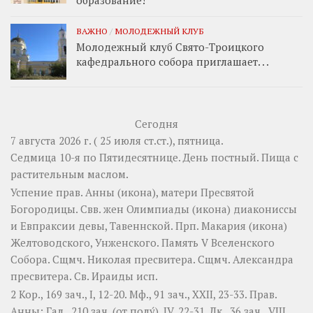
образование!
ВАЖНО
/
МОЛОДЕЖНЫЙ КЛУБ
Молодежный клуб Свято-Троицкого
кафедрального собора приглашает. . .
Сегодня
7 августа 2026 г. ( 25 июля ст.ст.), пятница.
Седмица 10-я по Пятидесятнице. День постный.
Пища с
растительным маслом.
Успение прав.
Анны
(
икона
), матери Пресвятой
Богородицы. Свв. жен
Олимпиады
(
икона
) диакониссы
и
Евпраксии
девы, Тавеннской. Прп.
Макария
(
икона
)
Желтоводского, Унженского. Память
V Вселенского
Собора
. Сщмч.
Николая
пресвитера. Сщмч.
Александра
пресвитера. Св.
Ираиды
исп.
2 Кор., 169 зач., I, 12-20.
Мф., 91 зач., XXII, 23-33.
Прав.
Анны:
Гал., 210 зач. (от полу́), IV, 22-31.
Лк., 36 зач., VIII,