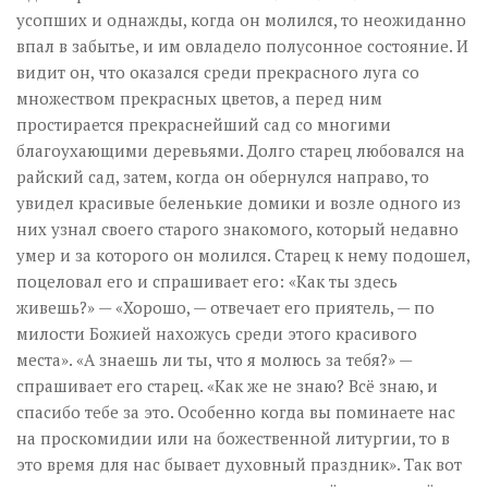
усопших и однажды, когда он молился, то неожиданно
впал в забытье, и им овладело полусонное состояние. И
видит он, что оказался среди прекрасного луга со
множеством прекрасных цветов, а перед ним
простирается прекраснейший сад со многими
благоухающими деревьями. Долго старец любовался на
райский сад, затем, когда он обернулся направо, то
увидел красивые беленькие домики и возле одного из
них узнал своего старого знакомого, который недавно
умер и за которого он молился. Старец к нему подошел,
поцеловал его и спрашивает его: «Как ты здесь
живешь?» — «Хорошо, — отвечает его приятель, — по
милости Божией нахожусь среди этого красивого
места». «А знаешь ли ты, что я молюсь за тебя?» —
спрашивает его старец. «Как же не знаю? Всё знаю, и
спасибо тебе за это. Особенно когда вы поминаете нас
на проскомидии или на божественной литургии, то в
это время для нас бывает духовный праздник». Так вот