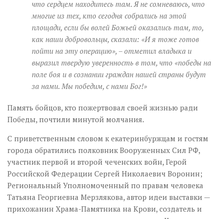
что сердцем находитесь там. Я не сомневаюсь, что
многие из тех, кто сегодня собрались на этой
площади, если бы волей Божьей оказались там, то,
как наши добровольцы, сказали
: «И
я тоже готов
пойти
на
эту операцию»
,
– отметил владыка и
выразил твердую уверенность в том, что «
победы на
поле боя и в сознании граждан нашей страны будут
за нами. Мы победим, с нами Бог!»
Память бойцов, кто пожертвовал своей жизнью ради
Победы, почтили минутой молчания.
С приветственным словом к екатеринбуржцам и гостям
города обратились полковник Вооруженных Сил РФ,
участник первой и второй чеченских войн, Герой
Российской Федерации Сергей Николаевич Воронин;
Региональный Уполномоченный по правам человека
Татьяна Георгиевна Мерзлякова, автор идеи выставки —
прихожанин Храма-Памятника на Крови, создатель и