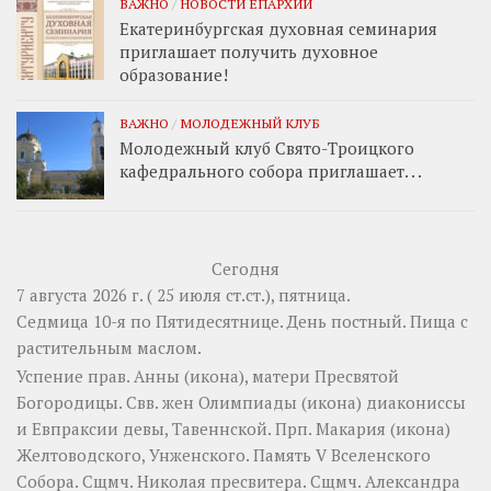
ВАЖНО
/
НОВОСТИ ЕПАРХИИ
Екатеринбургская духовная семинария
приглашает получить духовное
образование!
ВАЖНО
/
МОЛОДЕЖНЫЙ КЛУБ
Молодежный клуб Свято-Троицкого
кафедрального собора приглашает. . .
Сегодня
7 августа 2026 г. ( 25 июля ст.ст.), пятница.
Седмица 10-я по Пятидесятнице. День постный.
Пища с
растительным маслом.
Успение прав.
Анны
(
икона
), матери Пресвятой
Богородицы. Свв. жен
Олимпиады
(
икона
) диакониссы
и
Евпраксии
девы, Тавеннской. Прп.
Макария
(
икона
)
Желтоводского, Унженского. Память
V Вселенского
Собора
. Сщмч.
Николая
пресвитера. Сщмч.
Александра