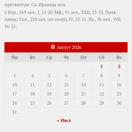
пресвитера. Св.
Ираиды
исп.
2 Кор., 169 зач., I, 12-20.
Мф., 91 зач., XXII, 23-33.
Прав.
Анны:
Гал., 210 зач. (от полу́), IV, 22-31.
Лк., 36 зач., VIII,
16-21.
Август 2026
Пн
Вт
Ср
Чт
Пт
Сб
Вс
1
2
3
4
5
6
7
8
9
10
11
12
13
14
15
16
17
18
19
20
21
22
23
24
25
26
27
28
29
30
31
« Июл