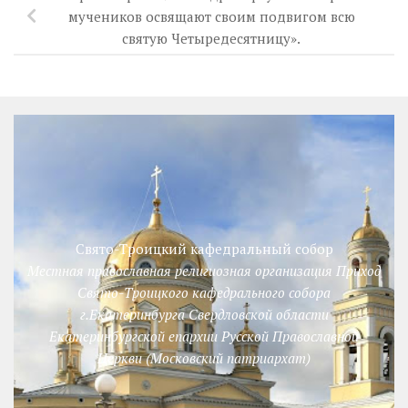
мучеников освящают своим подвигом всю
святую Четыредесятницу».
Свято-Троицкий кафедральный собор
Местная православная религиозная организация Приход
Свято-Троицкого кафедрального собора
г.Екатеринбурга Свердловской области
Екатеринбургской епархии Русской Православной
Церкви (Московский патриархат)