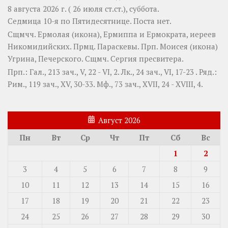
8 августа 2026 г. ( 26 июля ст.ст.), суббота.
Седмица 10-я по Пятидесятнице.
Поста нет.
Сщмчч.
Ермолая
(
икона
),
Ермиппа
и
Ермократа
, иереев
Никомидийских. Прмц.
Параскевы
. Прп.
Моисея
(
икона
)
Угрина, Печерского. Сщмч.
Сергия
пресвитера.
Прп.:
Гал., 213 зач., V, 22 - VI, 2.
Лк., 24 зач., VI, 17-23
. Ряд.:
Рим., 119 зач., XV, 30-33.
Мф., 73 зач., XVII, 24 - XVIII, 4.
Август 2026
Пн
Вт
Ср
Чт
Пт
Сб
Вс
1
2
3
4
5
6
7
8
9
10
11
12
13
14
15
16
17
18
19
20
21
22
23
24
25
26
27
28
29
30