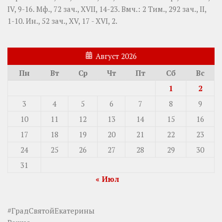
IV, 9-16.
Мф., 72 зач., XVII, 14-23.
Вмч.:
2 Тим., 292 зач., II,
1-10.
Ин., 52 зач., XV, 17 - XVI, 2.
Август 2026
Пн
Вт
Ср
Чт
Пт
Сб
Вс
1
2
3
4
5
6
7
8
9
10
11
12
13
14
15
16
17
18
19
20
21
22
23
24
25
26
27
28
29
30
31
« Июл
#ГрадСвятойЕкатерины