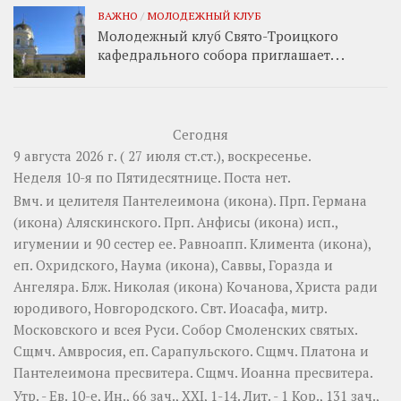
ВАЖНО
/
МОЛОДЕЖНЫЙ КЛУБ
Молодежный клуб Свято-Троицкого
кафедрального собора приглашает. . .
Сегодня
9 августа 2026 г. ( 27 июля ст.ст.), воскресенье.
Неделя 10-я по Пятидесятнице.
Поста нет.
Вмч. и целителя
Пантелеимона
(
икона
). Прп.
Германа
(
икона
) Аляскинского. Прп.
Анфисы
(
икона
) исп.,
игумении и 90 сестер ее. Равноапп.
Климента
(
икона
),
еп. Охридского,
Наума
(
икона
),
Саввы
,
Горазда
и
Ангеляра
. Блж.
Николая
(
икона
) Кочанова, Христа ради
юродивого, Новгородского. Свт.
Иоасафа
, митр.
Московского и всея Руси.
Собор Смоленских святых
.
Сщмч.
Амвросия
, еп. Сарапульского. Сщмч.
Платона
и
Пантелеимона
пресвитера. Сщмч.
Иоанна
пресвитера.
Утр. - Ев. 10-е,
Ин., 66 зач., XXI, 1-14.
Лит. -
1 Кор., 131 зач.,