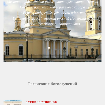
Местная православная религиозная организация Приход
Свято-Троицкого кафедрального собора
г.Екатеринбурга Свердловской области
Екатеринбургской епархии Русской Православной
Церкви (Московский патриархат)
Расписание богослужений
ВАЖНО
/
ОБЪЯВЛЕНИЯ