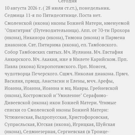
Сегодня
10 августа 2026 г. ( 28 июля ст.ст.), понедельник.
Седмица 11-я по Пятидесятнице.
Поста нет.
Смоленской
(
икона
) иконы Божией Матери, именуемой
"Одигитрия" (Путеводительница). Апп. от 70-ти
Прохора
(
икона
),
Никанора
(
икона
),
Тимона
(
икона
) и
Пармена
диаконов. Свт.
Питирима
(
икона
), еп. Тамбовского.
Собор
Тамбовских святых. Мч.
Иулиана
. Мч.
Евстафия
Анкирского. Мч.
Акакия
, иже в Милете Карийском. Прп.
Павла
(
икона
) Ксиропотамского. Прп.
Моисея
,
чудотворца Печерского. Сщмч.
Николая
диакона. Прмч.
Василия
, прмцц.
Анастасии
и
Елены
, мчч.
Арефы
,
Иоанна
,
Иоанна
,
Иоанна
и мц.
Мавры
.
Гребневской
(
икона
),
Костромской
и"Умиление"
Серафимо-
Дивеевской
(
икона
) икон Божией Матери. Чтимые
списки со Смоленской иконы Божией Матери:
Устюженская
,
Выдропусская
,
Христофоровская
,
Супрасльская
,
Югская
(
икона
),
Игрицкая
,
Шуйская
(
икона
),
Седмиезерная
,
Сергиевская
(в Троице-