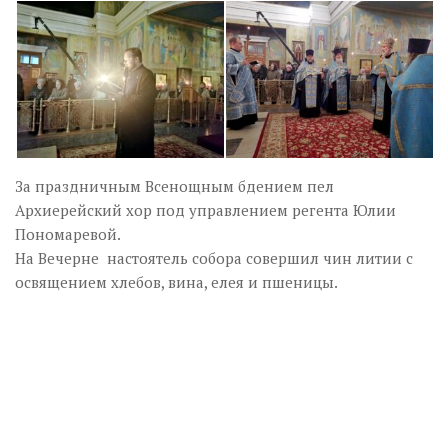
За праздничным Всенощным бдением пел
Архиерейский хор под управлением регента Юлии
Пономаревой.
На Вечерне настоятель собора совершил чин литии с
освящением хлебов, вина, елея и пшеницы.