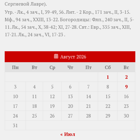
Сергиевой Лавре).
Утр. -
Лк., 4 зач., I, 39-49, 56.
Лит. -
2 Кор., 171 зач., II, 3-15.
Мф., 94 зач., XXIII, 13-22.
Богородицы:
Флп., 240 зач., II, 5-
11.
Лк., 54 зач., X, 38-42; XI, 27-28.
Свт.:
Евр., 335 зач., XIII,
17-21.
Лк., 24 зач., VI, 17-23
.
Август 2026
Пн
Вт
Ср
Чт
Пт
Сб
Вс
1
2
3
4
5
6
7
8
9
10
11
12
13
14
15
16
17
18
19
20
21
22
23
24
25
26
27
28
29
30
31
« Июл