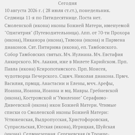
Сегодня
10 августа 2026 г. ( 28 июля ст.ст.), понедельник.
Седмица 11-я по Пятидесятнице.
Поста нет.
Смоленской
(
икона
) иконы Божией Матери, именуемой
"Одигитрия" (Путеводительница). Апп. от 70-ти
Прохора
(
икона
),
Никанора
(
икона
),
Тимона
(
икона
) и
Пармена
диаконов. Свт.
Питирима
(
икона
), еп. Тамбовского.
Собор
Тамбовских святых. Мч.
Иулиана
. Мч.
Евстафия
Анкирского. Мч.
Акакия
, иже в Милете Карийском. Прп.
Павла
(
икона
) Ксиропотамского. Прп.
Моисея
,
чудотворца Печерского. Сщмч.
Николая
диакона. Прмч.
Василия
, прмцц.
Анастасии
и
Елены
, мчч.
Арефы
,
Иоанна
,
Иоанна
,
Иоанна
и мц.
Мавры
.
Гребневской
(
икона
),
Костромской
и"Умиление"
Серафимо-
Дивеевской
(
икона
) икон Божией Матери. Чтимые
списки со Смоленской иконы Божией Матери:
Устюженская
,
Выдропусская
,
Христофоровская
,
Супрасльская
,
Югская
(
икона
),
Игрицкая
,
Шуйская
(
икона
),
Седмиезерная
,
Сергиевская
(в Троице-