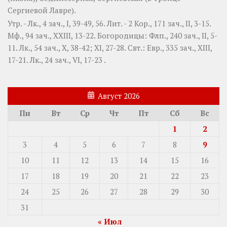
Сергиевой Лавре).
Утр. -
Лк., 4 зач., I, 39-49, 56.
Лит. -
2 Кор., 171 зач., II, 3-15.
Мф., 94 зач., XXIII, 13-22.
Богородицы:
Флп., 240 зач., II, 5-
11.
Лк., 54 зач., X, 38-42; XI, 27-28.
Свт.:
Евр., 335 зач., XIII,
17-21.
Лк., 24 зач., VI, 17-23
.
Август 2026
Пн
Вт
Ср
Чт
Пт
Сб
Вс
1
2
3
4
5
6
7
8
9
10
11
12
13
14
15
16
17
18
19
20
21
22
23
24
25
26
27
28
29
30
31
« Июл