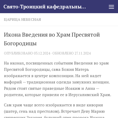
Свято-Троицкий кафедральный собор
Skip to content
ЦАРИЦА НЕБЕСНАЯ
Икона Введения во Храм Пресвятой
Богородицы
ОПУБЛИКОВАНО
03.12.2024
· ОБНОВЛЕНО
27.11.2024
На иконах, посвященных событиям Введения во храм
Пресвятой Богородицы, сама Божия Матерь
изображается в центре композиции. На ней надет
мафорий — традиционная одежда замужних женщин.
Рядом стоят святые праведные Иоаким и Анна —
родители, которые привели ее в Иерусалимский Храм.
Сам храм чаще всего изображается в виде кивория
(шатер, сень над престолом). Встречает Деву Марию
священник Захария, будущий отец пророка Иоанна