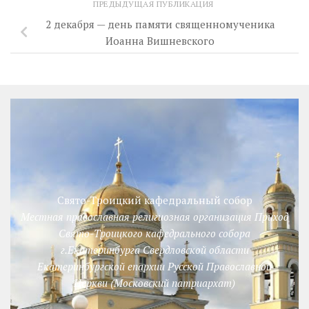
ПРЕДЫДУЩАЯ ПУБЛИКАЦИЯ
2 декабря — день памяти священномученика
Иоанна Вишневского
Свято-Троицкий кафедральный собор
Местная православная религиозная организация Приход
Свято-Троицкого кафедрального собора
г.Екатеринбурга Свердловской области
Екатеринбургской епархии Русской Православной
Церкви (Московский патриархат)