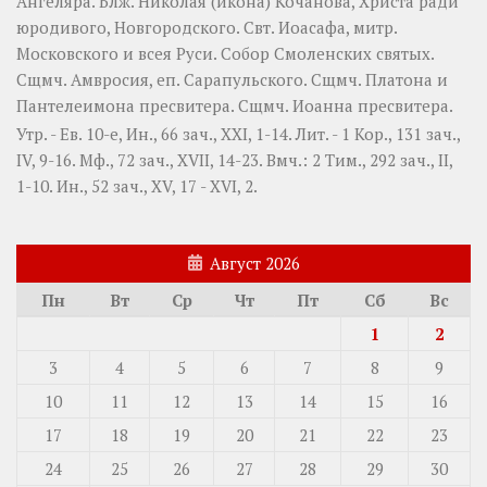
Ангеляра
. Блж.
Николая
(
икона
) Кочанова, Христа ради
юродивого, Новгородского. Свт.
Иоасафа
, митр.
Московского и всея Руси.
Собор Смоленских святых
.
Сщмч.
Амвросия
, еп. Сарапульского. Сщмч.
Платона
и
Пантелеимона
пресвитера. Сщмч.
Иоанна
пресвитера.
Утр. - Ев. 10-е,
Ин., 66 зач., XXI, 1-14.
Лит. -
1 Кор., 131 зач.,
IV, 9-16.
Мф., 72 зач., XVII, 14-23.
Вмч.:
2 Тим., 292 зач., II,
1-10.
Ин., 52 зач., XV, 17 - XVI, 2.
Август 2026
Пн
Вт
Ср
Чт
Пт
Сб
Вс
1
2
3
4
5
6
7
8
9
10
11
12
13
14
15
16
17
18
19
20
21
22
23
24
25
26
27
28
29
30