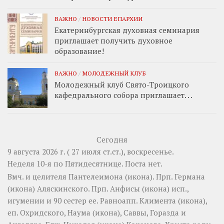
ВАЖНО
/
НОВОСТИ ЕПАРХИИ
Екатеринбургская духовная семинария
приглашает получить духовное
образование!
ВАЖНО
/
МОЛОДЕЖНЫЙ КЛУБ
Молодежный клуб Свято-Троицкого
кафедрального собора приглашает. . .
Сегодня
9 августа 2026 г. ( 27 июля ст.ст.), воскресенье.
Неделя 10-я по Пятидесятнице.
Поста нет.
Вмч. и целителя
Пантелеимона
(
икона
). Прп.
Германа
(
икона
) Аляскинского. Прп.
Анфисы
(
икона
) исп.,
игумении и 90 сестер ее. Равноапп.
Климента
(
икона
),
еп. Охридского,
Наума
(
икона
),
Саввы
,
Горазда
и