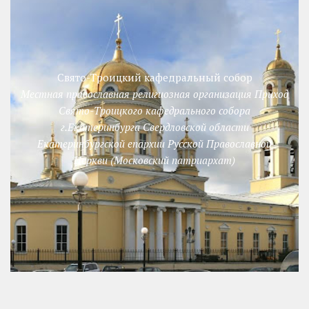
Свято-Троицкий кафедральный собор
Местная православная религиозная организация Приход
Свято-Троицкого кафедрального собора
г.Екатеринбурга Свердловской области
Екатеринбургской епархии Русской Православной
Церкви (Московский патриархат)