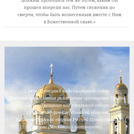
должны проходить тем же путем, каким Он
прошел впереди нас. Путем служения до
смерти, чтобы быть вознесенным вместе с Ним
в Божественной славе.»
Свято-Троицкий кафедральный собор
Местная православная религиозная организация Приход
Свято-Троицкого кафедрального собора
г.Екатеринбурга Свердловской области
Екатеринбургской епархии Русской Православной
Церкви (Московский патриархат)