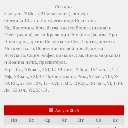
Сегодня
6 августа 2026 г. ( 24 июля ст.ст.), четверг.
Седмица 10-я по Пятидесятнице.
Поста нет.
Мц.
Христины
. Мчч. блгвв. князей
Бориса
(
икона
) и
Глеба
(
икона
), во св. Крещении Романа и Давида. Прп.
Поликарпа
, архим. Печерского. Свт.
Георгия
, архиеп.
Могилевского. Обретение мощей прп.
Далмата
Исетского. Сщмч.
Алфея
диакона. Свв.
Николая
(
икона
)
и
Иоанна
испп., пресвитеров.
Утр. -
Лк., 106 зач., XXI, 12-19.
Лит. -
2 Кор., 167 зач., I, 1-7.
Мф., 88 зач., XXI, 43-46.
Блгвв. кнн.:
Рим., 99 зач., VIII, 28-
39.
Ин., 52 зач., XV, 17 - XVI, 2.
Мц.:
2 Кор., 181 зач., VI, 1-10.
Лк., 33 зач., VII, 36-50
.
Август 2026
Пн
Вт
Ср
Чт
Пт
Сб
Вс