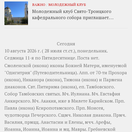
ВАЖНО
/
МОЛОДЕЖНЫЙ КЛУБ
Молодежный клуб Свято-Троицкого
кафедрального собора приглашает. . .
Сегодня
10 августа 2026 г. ( 28 июля ст.ст.), понедельник.
Седмица 11-я по Пятидесятнице.
Поста нет.
Смоленской
(
икона
) иконы Божией Матери, именуемой
"Одигитрия" (Путеводительница). Апп. от 70-ти
Прохора
(
икона
),
Никанора
(
икона
),
Тимона
(
икона
) и
Пармена
диаконов. Свт.
Питирима
(
икона
), еп. Тамбовского.
Собор
Тамбовских святых. Мч.
Иулиана
. Мч.
Евстафия
Анкирского. Мч.
Акакия
, иже в Милете Карийском. Прп.
Павла
(
икона
) Ксиропотамского. Прп.
Моисея
,
чудотворца Печерского. Сщмч.
Николая
диакона. Прмч.
Василия
, прмцц.
Анастасии
и
Елены
, мчч.
Арефы
,
Иоанна
,
Иоанна
,
Иоанна
и мц.
Мавры
.
Гребневской