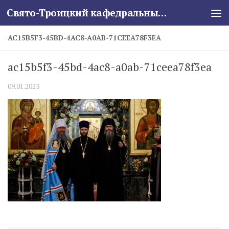
Свято-Троицкий кафедральный собор
Skip to content
AC15B5F3-45BD-4AC8-A0AB-71CEEA78F3EA
ac15b5f3-45bd-4ac8-a0ab-71ceea78f3ea
09.01.2023