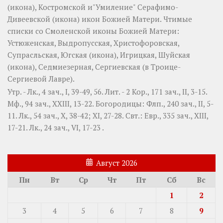
(
икона
),
Костромской
и"Умиление"
Серафимо-
Дивеевской
(
икона
) икон Божией Матери. Чтимые
списки со Смоленской иконы Божией Матери:
Устюженская
,
Выдропусская
,
Христофоровская
,
Супрасльская
,
Югская
(
икона
),
Игрицкая
,
Шуйская
(
икона
),
Седмиезерная
,
Сергиевская
(в Троице-
Сергиевой Лавре).
Утр. -
Лк., 4 зач., I, 39-49, 56.
Лит. -
2 Кор., 171 зач., II, 3-15.
Мф., 94 зач., XXIII, 13-22.
Богородицы:
Флп., 240 зач., II, 5-
11.
Лк., 54 зач., X, 38-42; XI, 27-28.
Свт.:
Евр., 335 зач., XIII,
17-21.
Лк., 24 зач., VI, 17-23
.
Август 2026
Пн
Вт
Ср
Чт
Пт
Сб
Вс
1
2
3
4
5
6
7
8
9