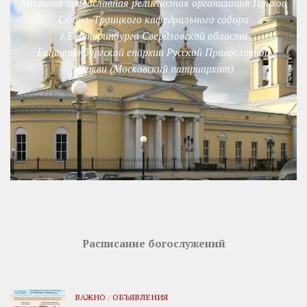
Местная православная религиозная организация Приход
Свято-Троицкого кафедрального собора
г.Екатеринбурга Свердловской области
Екатеринбургской епархии Русской Православной
Церкви (Московский патриархат)
Расписание богослужений
ВАЖНО
/
ОБЪЯВЛЕНИЯ