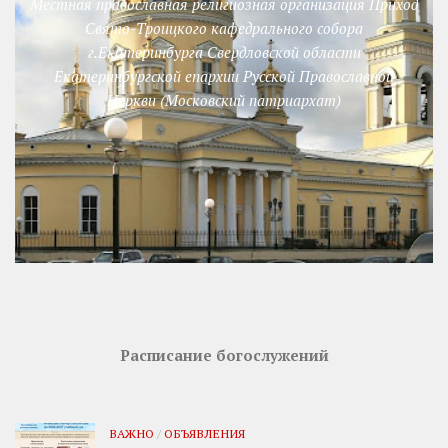
Местная православная религиозная организация Приход
Свято-Троицкого кафедрального собора
г.Екатеринбурга Свердловской области
Екатеринбургской епархии Русской Православной
Церкви (Московский патриархат)
Расписание богослужений
ВАЖНО
/
ОБЪЯВЛЕНИЯ