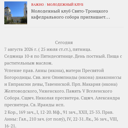
ВАЖНО
/
МОЛОДЕЖНЫЙ КЛУБ
Молодежный клуб Свято-Троицкого
кафедрального собора приглашает. . .
Сегодня
7 августа 2026 г. ( 25 июля ст.ст.), пятница.
Седмица 10-я по Пятидесятнице. День постный.
Пища с
растительным маслом.
Успение прав.
Анны
(
икона
), матери Пресвятой
Богородицы. Свв. жен
Олимпиады
(
икона
) диакониссы
и
Евпраксии
девы, Тавеннской. Прп.
Макария
(
икона
)
Желтоводского, Унженского. Память
V Вселенского
Собора
. Сщмч.
Николая
пресвитера. Сщмч.
Александра
пресвитера. Св.
Ираиды
исп.
2 Кор., 169 зач., I, 12-20.
Мф., 91 зач., XXII, 23-33.
Прав.
Анны:
Гал., 210 зач. (от полу́), IV, 22-31.
Лк., 36 зач., VIII,
16-21.