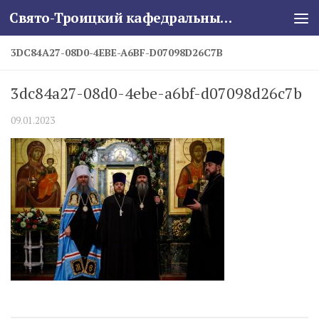
Свято-Троицкий кафедральный собор
Skip to content
3DC84A27-08D0-4EBE-A6BF-D07098D26C7B
3dc84a27-08d0-4ebe-a6bf-d07098d26c7b
09.01.2023