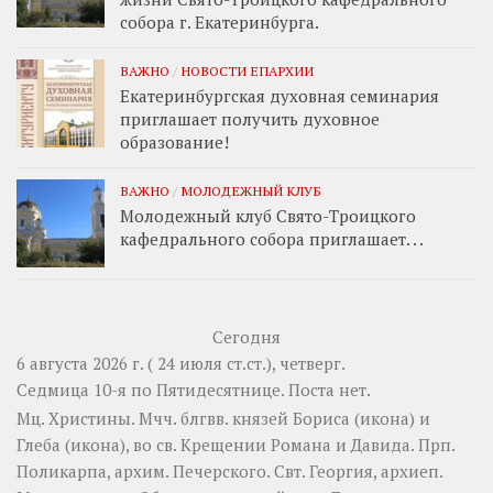
собора г. Екатеринбурга.
ВАЖНО
/
НОВОСТИ ЕПАРХИИ
Екатеринбургская духовная семинария
приглашает получить духовное
образование!
ВАЖНО
/
МОЛОДЕЖНЫЙ КЛУБ
Молодежный клуб Свято-Троицкого
кафедрального собора приглашает. . .
Сегодня
6 августа 2026 г. ( 24 июля ст.ст.), четверг.
Седмица 10-я по Пятидесятнице.
Поста нет.
Мц.
Христины
. Мчч. блгвв. князей
Бориса
(
икона
) и
Глеба
(
икона
), во св. Крещении Романа и Давида. Прп.
Поликарпа
, архим. Печерского. Свт.
Георгия
, архиеп.