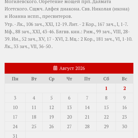
Могилевского. Обретение мощей прп.
Далмата
Исетского. Сщмч.
Алфея
диакона. Свв.
Николая
(
икона
)
и
Иоанна
испп., пресвитеров.
Утр. -
Лк., 106 зач., XXI, 12-19.
Лит. -
2 Кор., 167 зач., I, 1-7.
Мф., 88 зач., XXI, 43-46.
Блгвв. кнн.:
Рим., 99 зач., VIII, 28-
39.
Ин., 52 зач., XV, 17 - XVI, 2.
Мц.:
2 Кор., 181 зач., VI, 1-10.
Лк., 33 зач., VII, 36-50
.
Август 2026
Пн
Вт
Ср
Чт
Пт
Сб
Вс
1
2
3
4
5
6
7
8
9
10
11
12
13
14
15
16
17
18
19
20
21
22
23
24
25
26
27
28
29
30
31