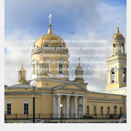
Свято-Троицкий кафедральный собор
Местная православная религиозная организация Приход
Свято-Троицкого кафедрального собора
г.Екатеринбурга Свердловской области
Екатеринбургской епархии Русской Православной
Церкви (Московский патриархат)