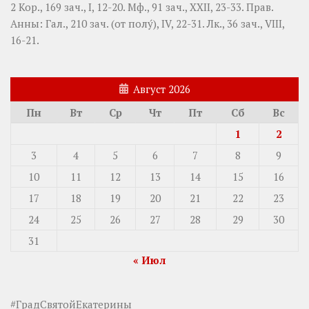
2 Кор., 169 зач., I, 12-20.
Мф., 91 зач., XXII, 23-33.
Прав.
Анны:
Гал., 210 зач. (от полу́), IV, 22-31.
Лк., 36 зач., VIII,
16-21.
Август 2026
Пн
Вт
Ср
Чт
Пт
Сб
Вс
1
2
3
4
5
6
7
8
9
10
11
12
13
14
15
16
17
18
19
20
21
22
23
24
25
26
27
28
29
30
31
« Июл
#ГрадСвятойЕкатерины