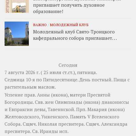
приглашает получить духовное
образование!
ВАЖНО
/
МОЛОДЕЖНЫЙ КЛУБ
Молодежный клуб Свято-Троицкого
кафедрального собора приглашает. . .
Сегодня
7 августа 2026 г. ( 25 июля ст.ст.), пятница.
Седмица 10-я по Пятидесятнице. День постный.
Пища с
растительным маслом.
Успение прав.
Анны
(
икона
), матери Пресвятой
Богородицы. Свв. жен
Олимпиады
(
икона
) диакониссы
и
Евпраксии
девы, Тавеннской. Прп.
Макария
(
икона
)
Желтоводского, Унженского. Память
V Вселенского
Собора
. Сщмч.
Николая
пресвитера. Сщмч.
Александра
пресвитера. Св.
Ираиды
исп.