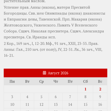
растительным маслом.
Успение прав.
Анны
(
икона
), матери Пресвятой
Богородицы. Свв. жен
Олимпиады
(
икона
) диакониссы
и
Евпраксии
девы, Тавеннской. Прп.
Макария
(
икона
)
Желтоводского, Унженского. Память
V Вселенского
Собора
. Сщмч.
Николая
пресвитера. Сщмч.
Александра
пресвитера. Св.
Ираиды
исп.
2 Кор., 169 зач., I, 12-20.
Мф., 91 зач., XXII, 23-33.
Прав.
Анны:
Гал., 210 зач. (от полу́), IV, 22-31.
Лк., 36 зач., VIII,
16-21.
Август 2026
Пн
Вт
Ср
Чт
Пт
Сб
Вс
1
2
3
4
5
6
7
8
9
10
11
12
13
14
15
16