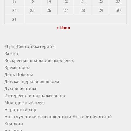
17
18
19
20
21
22
23
24
25
26
27
28
29
30
31
« Июл
#ГрадСвятойЕкатерины
Важно
Воскресная школа для взрослых
Время поста
День Победы
Детская церковная школа
Духовная нива
Интересно и познавательно
Молодежный клуб
Народный хор
Новомученики и исповедники Екатеринбургской
Епархии
Новости